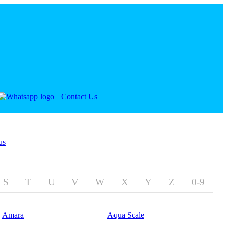
Contact Us
us
S
T
U
V
W
X
Y
Z
0-9
Amara
Aqua Scale