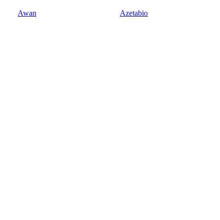
Awan
Azetabio