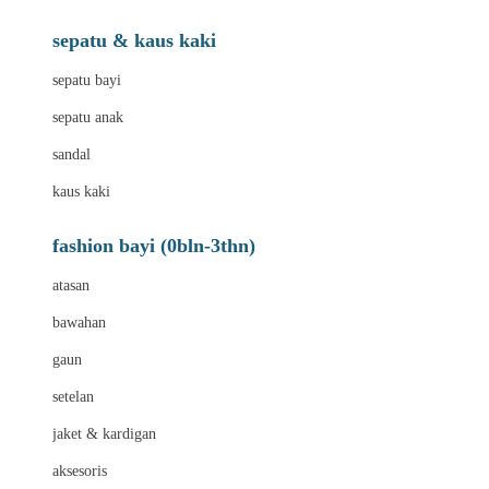
sepatu & kaus kaki
sepatu bayi
sepatu anak
sandal
kaus kaki
fashion bayi (0bln-3thn)
atasan
bawahan
gaun
setelan
jaket & kardigan
aksesoris