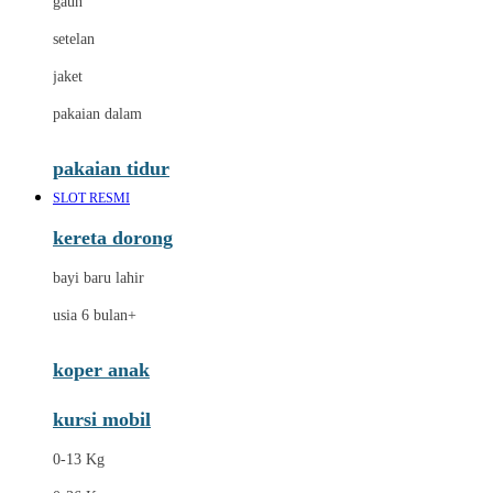
gaun
setelan
jaket
pakaian dalam
pakaian tidur
SLOT RESMI
kereta dorong
bayi baru lahir
usia 6 bulan+
koper anak
kursi mobil
0-13 Kg