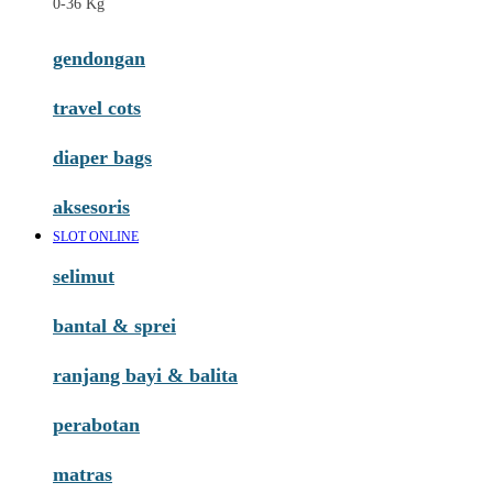
0-36 Kg
gendongan
travel cots
diaper bags
aksesoris
SLOT ONLINE
selimut
bantal & sprei
ranjang bayi & balita
perabotan
matras