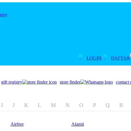
istry
LOGIN
DAFTAR
gift registry
store finder
contact 
I
J
K
L
M
N
O
P
Q
R
Airfree
Alamii