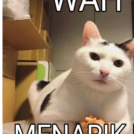
Xootz
Y
Yamatoya
Z
Zaxy
Zoggs
0-9
4Moms
59S