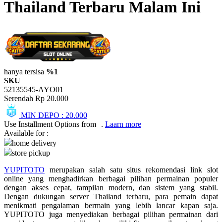
Squishmallows
Thailand Terbaru Malam Ini
Starbooks
Stick-O
Stokke
Sudocrem
hanya tersisa
%1
SKU
Sumimo
52135545-AYO01
Serendah
Rp 20.000
Sunnylife
MIN DEPO :
20.000
Sun-Staches
Use Installment Options from
.
Laarn more
Available for :
Swimava
home delivery
store pickup
T
YUPITOTO
merupakan salah satu situs rekomendasi link slot
Tommee Tippee
online yang menghadirkan berbagai pilihan permainan populer
dengan akses cepat, tampilan modern, dan sistem yang stabil.
Trunki
Dengan dukungan server Thailand terbaru, para pemain dapat
menikmati pengalaman bermain yang lebih lancar kapan saja.
Tutti Bambini
YUPITOTO juga menyediakan berbagai pilihan permainan dari