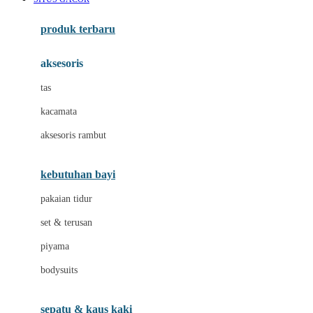
Azetabio
produk terbaru
B
aksesoris
Baabaasheepz
tas
Babiators
kacamata
Baby Dove
aksesoris rambut
Baby Jogger
Baby Rovega
kebutuhan bayi
Babybee
pakaian tidur
Banana Boat
set & terusan
Banz
piyama
Barbie
bodysuits
Beaba
Beauty Barn
sepatu & kaus kaki