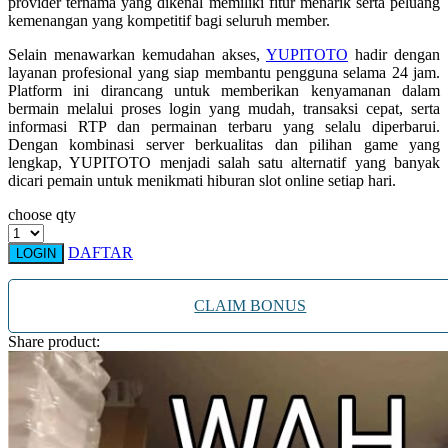
provider ternama yang dikenal memiliki fitur menarik serta peluang
Twistshake
kemenangan yang kompetitif bagi seluruh member.
TY Toys
Selain menawarkan kemudahan akses,
YUPITOTO
hadir dengan
layanan profesional yang siap membantu pengguna selama 24 jam.
U
Platform ini dirancang untuk memberikan kenyamanan dalam
bermain melalui proses login yang mudah, transaksi cepat, serta
informasi RTP dan permainan terbaru yang selalu diperbarui.
Dengan kombinasi server berkualitas dan pilihan game yang
lengkap, YUPITOTO menjadi salah satu alternatif yang banyak
V
dicari pemain untuk menikmati hiburan slot online setiap hari.
Veja
choose qty
Vitaflow
DAFTAR
LOGIN
Vtech
CLAIM BONUS
W
Share product:
Waterland
Wellness
X