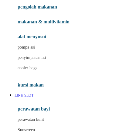
pengolah makanan
Joolz
Jujube
makanan & multivitamin
K
alat menyusui
Kiddycuts
pompa asi
Kumon
penyimpanan asi
L
cooler bags
Leapfrog
kursi makan
Leclerc
LINK SLOT
Lee Vierra
Lillebaby
perawatan bayi
Little Bird Told Me
perawatan kulit
Little Miss Janis
Sunscreen