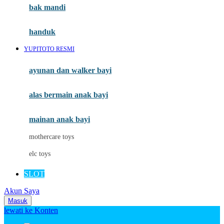
Moby
bak mandi
Momami
handuk
Mothercare
YUPITOTO RESMI
Mustela
ayunan dan walker bayi
My Buddy Tag
My K
alas bermain anak bayi
N
mainan anak bayi
Naif
mothercare toys
Nike
elc toys
Nordic Natural
SLOT
Nuby
Akun Saya
Nuna
Masuk
lewati ke Konten
O