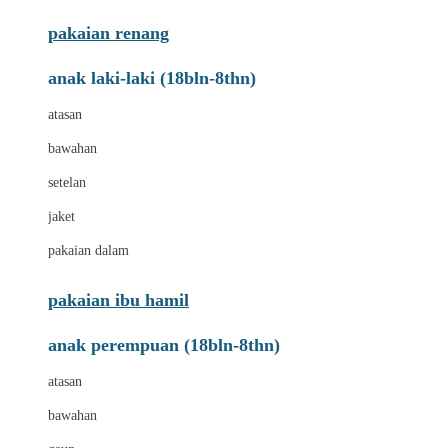
pakaian renang
anak laki-laki (18bln-8thn)
atasan
bawahan
setelan
jaket
pakaian dalam
pakaian ibu hamil
anak perempuan (18bln-8thn)
atasan
bawahan