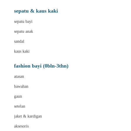
sepatu & kaus kaki
sepatu bayi
sepatu anak
sandal
kaus kaki
fashion bayi (0bln-3thn)
atasan
bawahan
gaun
setelan
jaket & kardigan
aksesoris