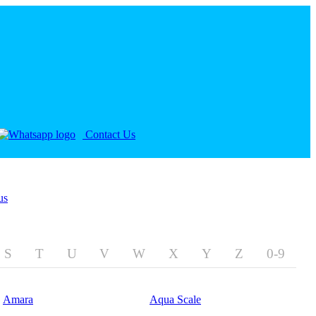
Contact Us
us
S
T
U
V
W
X
Y
Z
0-9
Amara
Aqua Scale