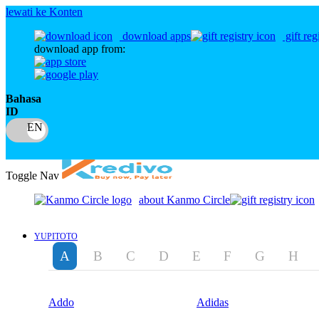
lewati ke Konten
download apps
gift reg
download app from:
Bahasa
ID
Toggle Nav
about Kanmo Circle
YUPITOTO
A
B
C
D
E
F
G
H
Addo
Adidas