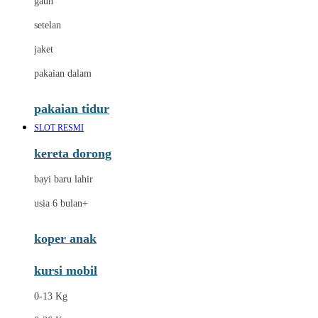
gaun
setelan
jaket
pakaian dalam
pakaian tidur
SLOT RESMI
kereta dorong
bayi baru lahir
usia 6 bulan+
koper anak
kursi mobil
0-13 Kg