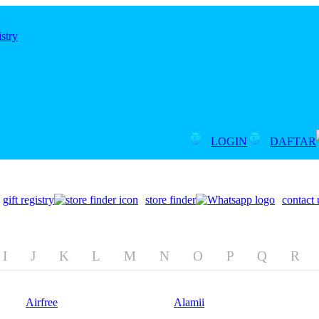
istry
LOGIN
DAFTAR
gift registry
store finder
contact 
I
J
K
L
M
N
O
P
Q
R
Airfree
Alamii