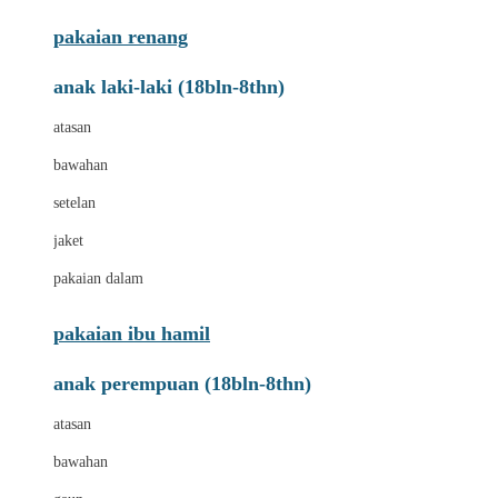
pakaian renang
anak laki-laki (18bln-8thn)
atasan
bawahan
setelan
jaket
pakaian dalam
pakaian ibu hamil
anak perempuan (18bln-8thn)
atasan
bawahan