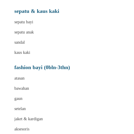
sepatu & kaus kaki
sepatu bayi
sepatu anak
sandal
kaus kaki
fashion bayi (0bln-3thn)
atasan
bawahan
gaun
setelan
jaket & kardigan
aksesoris