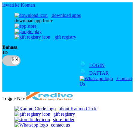
lewati ke Konten
download apps
download app from:
gift registry
Bahasa
ID
LOGIN
DAFTAR
Contact
Us
Toggle Nav
about Kanmo Circle
gift registry
store finder
contact us