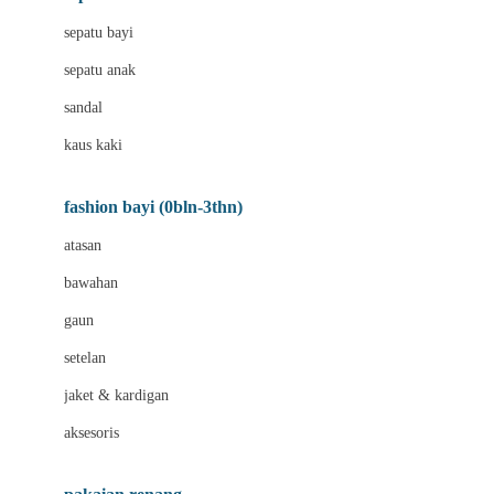
Bio Oil
sepatu bayi
Biolane
sepatu anak
Bite Fighters
sandal
Bizzi Growin
kaus kaki
Blackmores
fashion bayi (0bln-3thn)
Blooming Marvellous
atasan
Bonnels
bawahan
Bravado
gaun
Bruder
setelan
Brush Baby
jaket & kardigan
Buds Organics
aksesoris
Bugaboo
Buggygear