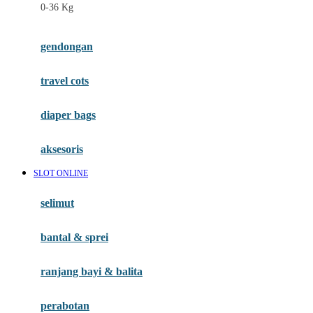
0-36 Kg
Fisher Price
Flipper
gendongan
Friends Of Sally
travel cots
G
diaper bags
Gb
Geko
aksesoris
Graco
SLOT ONLINE
Gund
selimut
H
bantal & sprei
Habbie
Haenim
ranjang bayi & balita
Happy Horse
perabotan