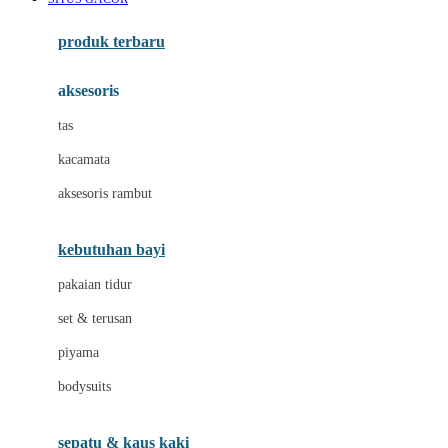
Azetabio
produk terbaru
B
aksesoris
Baabaasheepz
tas
Babiators
kacamata
Baby Dove
aksesoris rambut
Baby Jogger
Baby Rovega
kebutuhan bayi
Babybee
pakaian tidur
Banana Boat
set & terusan
Banz
piyama
Barbie
bodysuits
Beaba
Beauty Barn
sepatu & kaus kaki