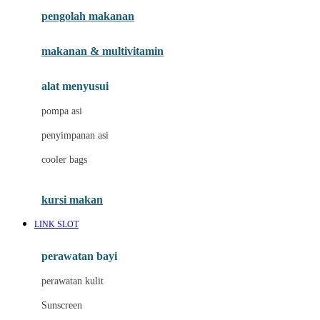
pengolah makanan
Joolz
Jujube
makanan & multivitamin
K
alat menyusui
Kiddycuts
pompa asi
Kumon
penyimpanan asi
L
cooler bags
Leapfrog
kursi makan
Leclerc
LINK SLOT
Lee Vierra
Lillebaby
perawatan bayi
Little Bird Told Me
perawatan kulit
Little Miss Janis
Sunscreen