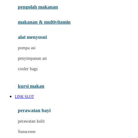
pengolah makanan
Joolz
Jujube
makanan & multivitamin
K
alat menyusui
Kiddycuts
pompa asi
Kumon
penyimpanan asi
L
cooler bags
Leapfrog
kursi makan
Leclerc
LINK SLOT
Lee Vierra
Lillebaby
perawatan bayi
Little Bird Told Me
perawatan kulit
Little Miss Janis
Sunscreen