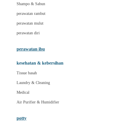
London Taxi
Shampo & Sabun
Love To Dream
perawatan rambut
perawatan mulut
M
perawatan diri
Magformers
Mama's Choice
perawatan ibu
Mamas&Papas
kesehatan & kebersihan
Mamaway
Tissue basah
Maxi Cosi
Laundry & Cleaning
Megabloks
Medical
Micro
Air Purifier & Humidifier
MiDeer
Mimi & Lula
potty
Mini Monkey