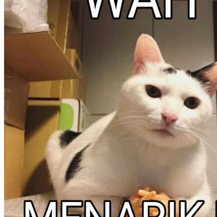
Xootz
Y
Yamatoya
Z
Zaxy
Zoggs
0-9
4Moms
59S