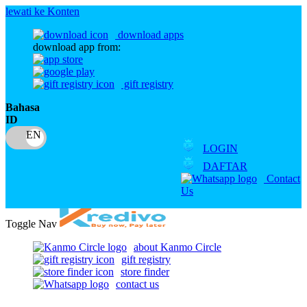
lewati ke Konten
download apps
download app from:
gift registry
Bahasa
ID
LOGIN
DAFTAR
Contact
Us
Toggle Nav
about Kanmo Circle
gift registry
store finder
contact us