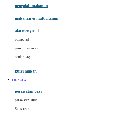
pengolah makanan
Joolz
Jujube
makanan & multivitamin
K
alat menyusui
Kiddycuts
pompa asi
Kumon
penyimpanan asi
L
cooler bags
Leapfrog
kursi makan
Leclerc
LINK SLOT
Lee Vierra
Lillebaby
perawatan bayi
Little Bird Told Me
perawatan kulit
Little Miss Janis
Sunscreen