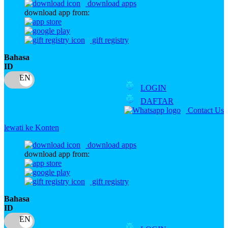
download apps
download app from:
Oh Ma Grain
Okiedog
gift registry
P
Bahasa
ID
Peachy
LOGIN
Phil & Ted's
DAFTAR
Philips Avent
Contact Us
Pigeon
lewati ke Konten
Playgro
download apps
download app from:
Poled Global
Ponycycle
gift registry
Puma
Bahasa
ID
Pureats