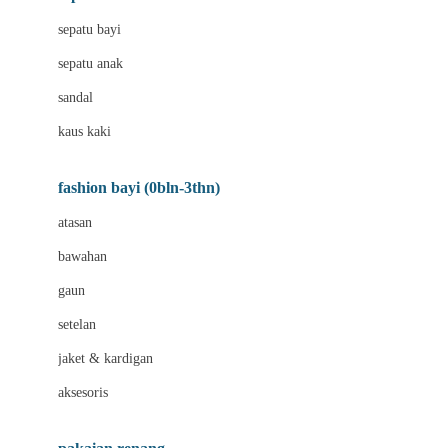
Bio Oil
sepatu bayi
Biolane
sepatu anak
Bite Fighters
sandal
Bizzi Growin
kaus kaki
Blackmores
fashion bayi (0bln-3thn)
Blooming Marvellous
atasan
Bonnels
bawahan
Bravado
gaun
Bruder
setelan
Brush Baby
jaket & kardigan
Buds Organics
aksesoris
Bugaboo
Buggygear