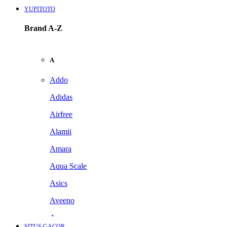
YUPITOTO
Brand A-Z
A
Addo
Adidas
Airfree
Alamii
Amara
Aqua Scale
Asics
Aveeno
Awan
SITUS GACOR