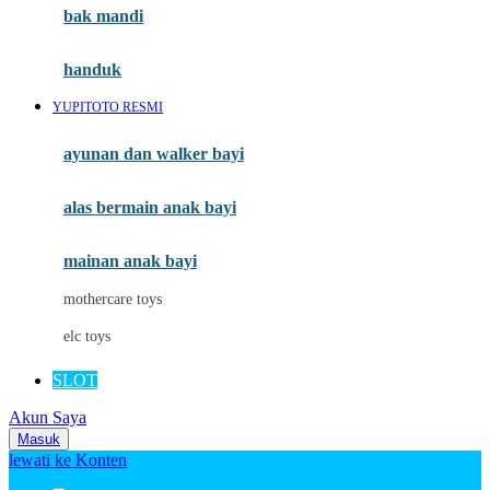
Moby
bak mandi
Momami
handuk
Mothercare
YUPITOTO RESMI
Mustela
ayunan dan walker bayi
My Buddy Tag
My K
alas bermain anak bayi
N
mainan anak bayi
Naif
mothercare toys
Nike
elc toys
Nordic Natural
SLOT
Nuby
Akun Saya
Nuna
Masuk
lewati ke Konten
O