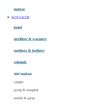
Happy Tummy
Hauck
matras
Havaianas
SLOT GACOR
Hegen
botol
Hot Wheels
sterilizer & warmers
Hybrid
soothers & teethers
I
Inlacta DHA
celemek
Interlac
alat makan
Ivenet
cangkir
J
piring & mangkuk
Jack N Jill
sendok & garpu
Joie