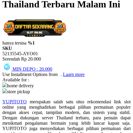
Squishmallows
Thailand Terbaru Malam Ini
Starbooks
Stick-O
Stokke
Sudocrem
hanya tersisa
%1
SKU
Sumimo
52135545-AYO01
Serendah
Rp 20.000
Sunnylife
MIN DEPO :
20.000
Sun-Staches
Use Installment Options from
.
Laarn more
Available for :
Swimava
home delivery
store pickup
T
YUPITOTO
merupakan salah satu situs rekomendasi link slot
Tommee Tippee
online yang menghadirkan berbagai pilihan permainan populer
dengan akses cepat, tampilan modern, dan sistem yang stabil.
Trunki
Dengan dukungan server Thailand terbaru, para pemain dapat
menikmati pengalaman bermain yang lebih lancar kapan saja.
Tutti Bambini
YUPITOTO juga menyediakan berbagai pilihan permainan dari