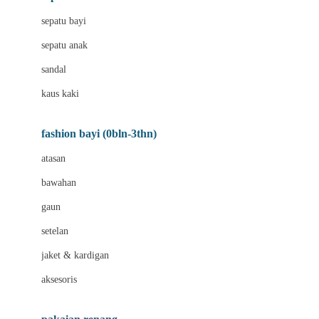
Bio Oil
sepatu bayi
Biolane
sepatu anak
Bite Fighters
sandal
Bizzi Growin
kaus kaki
Blackmores
fashion bayi (0bln-3thn)
Blooming Marvellous
atasan
Bonnels
bawahan
Bravado
gaun
Bruder
setelan
Brush Baby
jaket & kardigan
Buds Organics
aksesoris
Bugaboo
Buggygear