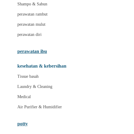
London Taxi
Shampo & Sabun
Love To Dream
perawatan rambut
perawatan mulut
M
perawatan diri
Magformers
Mama's Choice
perawatan ibu
Mamas&Papas
kesehatan & kebersihan
Mamaway
Tissue basah
Maxi Cosi
Laundry & Cleaning
Megabloks
Medical
Micro
Air Purifier & Humidifier
MiDeer
Mimi & Lula
potty
Mini Monkey