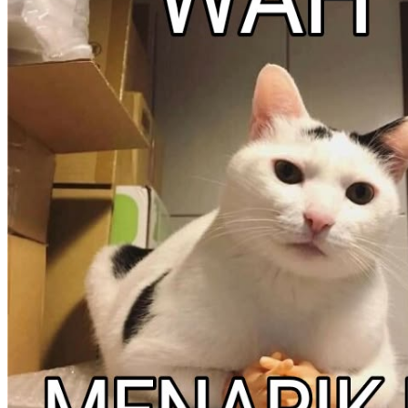
Xootz
Y
Yamatoya
Z
Zaxy
Zoggs
0-9
4Moms
59S