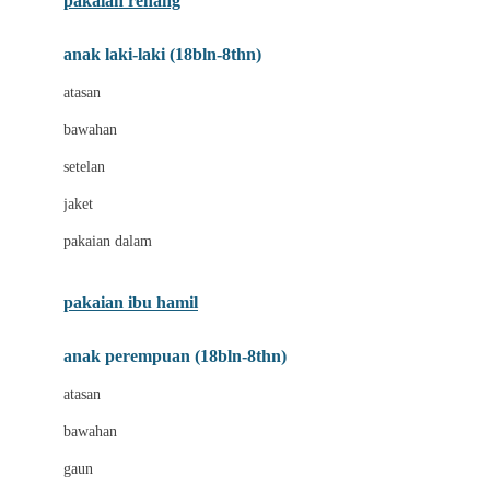
pakaian renang
Bumkins
anak laki-laki (18bln-8thn)
C
atasan
Cetaphil
bawahan
Chicco
setelan
Childlife
jaket
Clevamama
pakaian dalam
Cocolatte
Cottonseeds
pakaian ibu hamil
Cozy N Safe
anak perempuan (18bln-8thn)
Crane
atasan
Cybex
bawahan
D
gaun