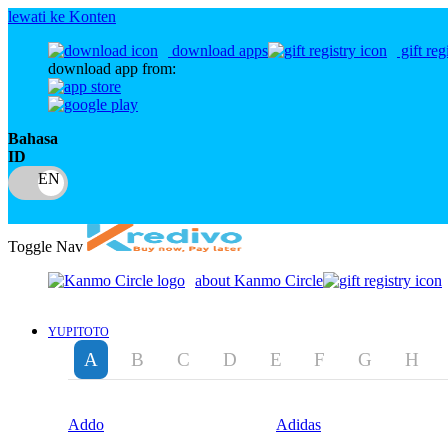
lewati ke Konten
download apps
gift reg
download app from:
Bahasa
ID
Toggle Nav
about Kanmo Circle
YUPITOTO
A
B
C
D
E
F
G
H
Addo
Adidas