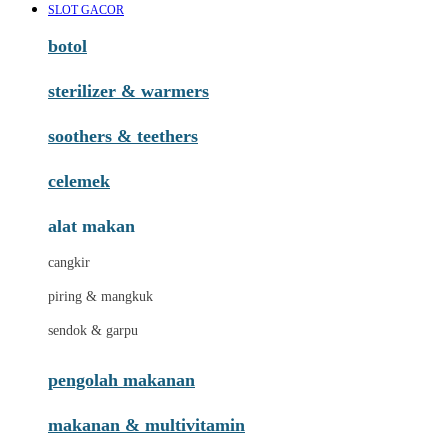
SLOT GACOR
botol
sterilizer & warmers
soothers & teethers
celemek
alat makan
cangkir
piring & mangkuk
sendok & garpu
pengolah makanan
makanan & multivitamin