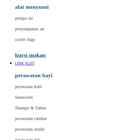
alat menyusui
pompa asi
penyimpanan asi
cooler bags
kursi makan
LINK SLOT
perawatan bayi
perawatan kulit
Sunscreen
Shampo & Sabun
perawatan rambut
perawatan mulut
perawatan diri