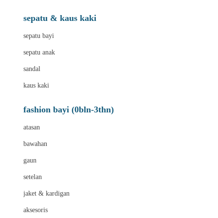
sepatu & kaus kaki
sepatu bayi
sepatu anak
sandal
kaus kaki
fashion bayi (0bln-3thn)
atasan
bawahan
gaun
setelan
jaket & kardigan
aksesoris