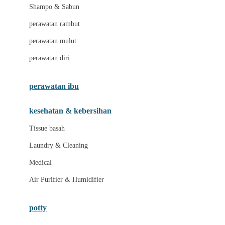
London Taxi
Shampo & Sabun
Love To Dream
perawatan rambut
perawatan mulut
M
perawatan diri
Magformers
Mama's Choice
perawatan ibu
Mamas&Papas
kesehatan & kebersihan
Mamaway
Tissue basah
Maxi Cosi
Laundry & Cleaning
Megabloks
Medical
Micro
Air Purifier & Humidifier
MiDeer
Mimi & Lula
potty
Mini Monkey