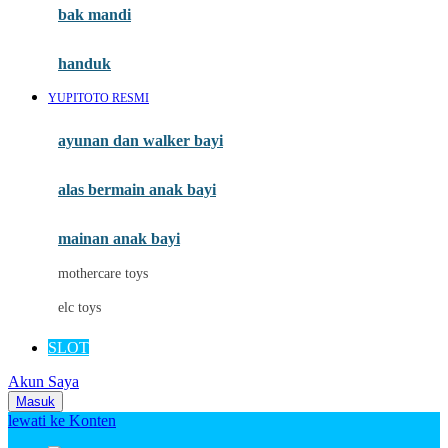
Moby
bak mandi
Momami
handuk
Mothercare
YUPITOTO RESMI
Mustela
ayunan dan walker bayi
My Buddy Tag
My K
alas bermain anak bayi
N
mainan anak bayi
Naif
mothercare toys
Nike
elc toys
Nordic Natural
SLOT
Nuby
Akun Saya
Nuna
Masuk
lewati ke Konten
O