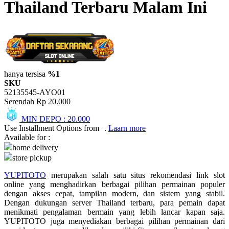
Squishmallows
Thailand Terbaru Malam Ini
Starbooks
Stick-O
Stokke
Sudocrem
hanya tersisa
%1
SKU
Sumimo
52135545-AYO01
Serendah
Rp 20.000
Sunnylife
MIN DEPO :
20.000
Sun-Staches
Use Installment Options from
.
Laarn more
Available for :
Swimava
home delivery
store pickup
T
YUPITOTO
merupakan salah satu situs rekomendasi link slot
Tommee Tippee
online yang menghadirkan berbagai pilihan permainan populer
dengan akses cepat, tampilan modern, dan sistem yang stabil.
Trunki
Dengan dukungan server Thailand terbaru, para pemain dapat
menikmati pengalaman bermain yang lebih lancar kapan saja.
Tutti Bambini
YUPITOTO juga menyediakan berbagai pilihan permainan dari