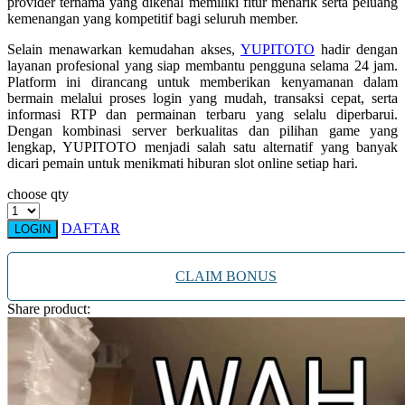
provider ternama yang dikenal memiliki fitur menarik serta peluang
Twistshake
kemenangan yang kompetitif bagi seluruh member.
TY Toys
Selain menawarkan kemudahan akses,
YUPITOTO
hadir dengan
layanan profesional yang siap membantu pengguna selama 24 jam.
U
Platform ini dirancang untuk memberikan kenyamanan dalam
bermain melalui proses login yang mudah, transaksi cepat, serta
informasi RTP dan permainan terbaru yang selalu diperbarui.
Dengan kombinasi server berkualitas dan pilihan game yang
lengkap, YUPITOTO menjadi salah satu alternatif yang banyak
V
dicari pemain untuk menikmati hiburan slot online setiap hari.
Veja
choose qty
Vitaflow
DAFTAR
LOGIN
Vtech
CLAIM BONUS
W
Share product:
Waterland
Wellness
X