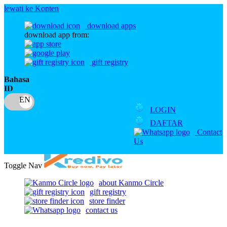
lewati ke Konten
download apps
download app from:
gift registry
Bahasa
ID
LOGIN
DAFTAR
Contact
Us
Toggle Nav
about Kanmo Circle
gift registry
store finder
contact us