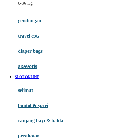
0-36 Kg
Fisher Price
Flipper
gendongan
Friends Of Sally
travel cots
G
diaper bags
Gb
Geko
aksesoris
Graco
SLOT ONLINE
Gund
selimut
H
bantal & sprei
Habbie
Haenim
ranjang bayi & balita
Happy Horse
perabotan