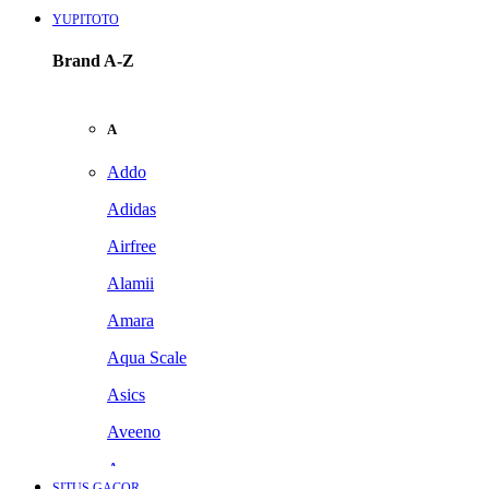
YUPITOTO
Brand A-Z
A
Addo
Adidas
Airfree
Alamii
Amara
Aqua Scale
Asics
Aveeno
Awan
SITUS GACOR