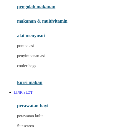
pengolah makanan
Joolz
Jujube
makanan & multivitamin
K
alat menyusui
Kiddycuts
pompa asi
Kumon
penyimpanan asi
L
cooler bags
Leapfrog
kursi makan
Leclerc
LINK SLOT
Lee Vierra
Lillebaby
perawatan bayi
Little Bird Told Me
perawatan kulit
Little Miss Janis
Sunscreen