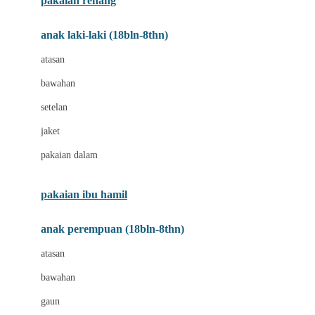
pakaian renang
Bumkins
anak laki-laki (18bln-8thn)
C
atasan
Cetaphil
bawahan
Chicco
setelan
Childlife
jaket
Clevamama
pakaian dalam
Cocolatte
Cottonseeds
pakaian ibu hamil
Cozy N Safe
anak perempuan (18bln-8thn)
Crane
atasan
Cybex
bawahan
D
gaun