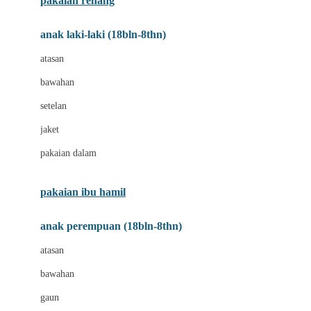
pakaian renang
Bumkins
anak laki-laki (18bln-8thn)
C
atasan
Cetaphil
bawahan
Chicco
setelan
Childlife
jaket
Clevamama
pakaian dalam
Cocolatte
Cottonseeds
pakaian ibu hamil
Cozy N Safe
anak perempuan (18bln-8thn)
Crane
atasan
Cybex
bawahan
D
gaun