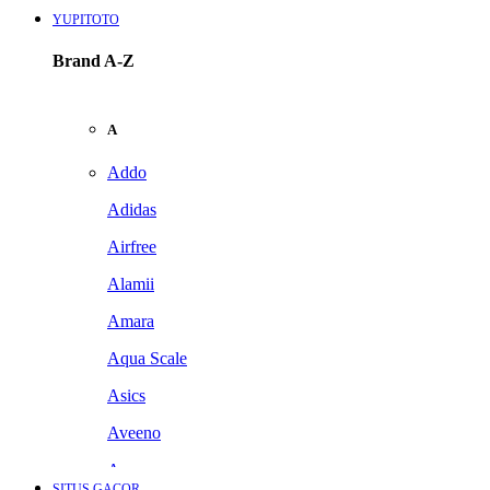
YUPITOTO
Brand A-Z
A
Addo
Adidas
Airfree
Alamii
Amara
Aqua Scale
Asics
Aveeno
Awan
SITUS GACOR