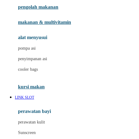
pengolah makanan
Joolz
Jujube
makanan & multivitamin
K
alat menyusui
Kiddycuts
pompa asi
Kumon
penyimpanan asi
L
cooler bags
Leapfrog
kursi makan
Leclerc
LINK SLOT
Lee Vierra
Lillebaby
perawatan bayi
Little Bird Told Me
perawatan kulit
Little Miss Janis
Sunscreen