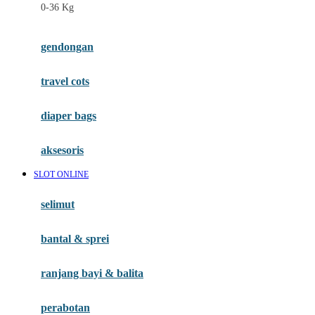
0-36 Kg
Fisher Price
Flipper
gendongan
Friends Of Sally
travel cots
G
diaper bags
Gb
Geko
aksesoris
Graco
SLOT ONLINE
Gund
selimut
H
bantal & sprei
Habbie
Haenim
ranjang bayi & balita
Happy Horse
perabotan