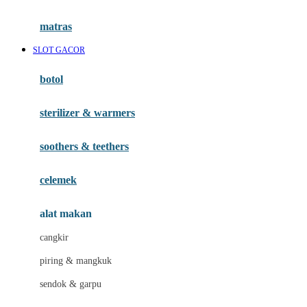
Happy Tummy
Hauck
matras
Havaianas
SLOT GACOR
Hegen
botol
Hot Wheels
sterilizer & warmers
Hybrid
soothers & teethers
I
Inlacta DHA
celemek
Interlac
alat makan
Ivenet
cangkir
J
piring & mangkuk
Jack N Jill
sendok & garpu
Joie