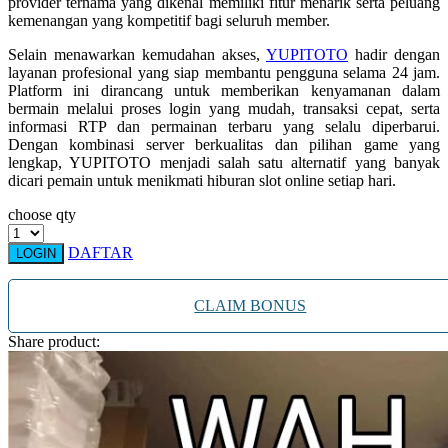
provider ternama yang dikenal memiliki fitur menarik serta peluang
Twistshake
kemenangan yang kompetitif bagi seluruh member.
TY Toys
Selain menawarkan kemudahan akses,
YUPITOTO
hadir dengan
layanan profesional yang siap membantu pengguna selama 24 jam.
U
Platform ini dirancang untuk memberikan kenyamanan dalam
bermain melalui proses login yang mudah, transaksi cepat, serta
informasi RTP dan permainan terbaru yang selalu diperbarui.
Dengan kombinasi server berkualitas dan pilihan game yang
lengkap, YUPITOTO menjadi salah satu alternatif yang banyak
V
dicari pemain untuk menikmati hiburan slot online setiap hari.
Veja
choose qty
Vitaflow
DAFTAR
LOGIN
Vtech
CLAIM BONUS
W
Share product:
Waterland
Wellness
X