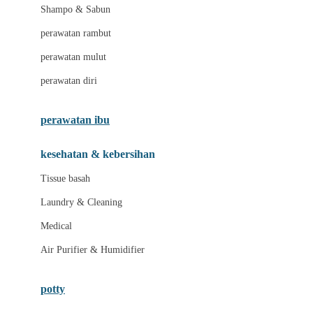
London Taxi
Shampo & Sabun
Love To Dream
perawatan rambut
perawatan mulut
M
perawatan diri
Magformers
Mama's Choice
perawatan ibu
Mamas&Papas
kesehatan & kebersihan
Mamaway
Tissue basah
Maxi Cosi
Laundry & Cleaning
Megabloks
Medical
Micro
Air Purifier & Humidifier
MiDeer
Mimi & Lula
potty
Mini Monkey