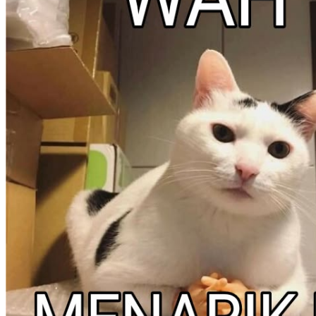
Xootz
Y
Yamatoya
Z
Zaxy
Zoggs
0-9
4Moms
59S