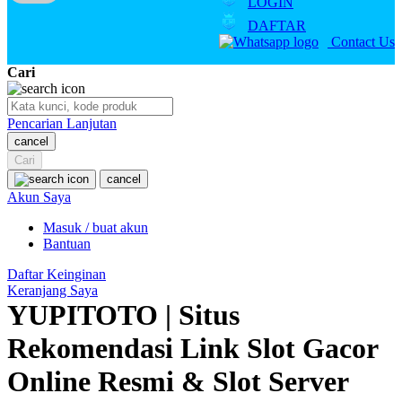
LOGIN
Q
DAFTAR
Contact Us
QV Baby
Cari
R
Real Shades
Pencarian Lanjutan
cancel
Red Castle
Cari
Ribbon Madness
cancel
Akun Saya
S
Masuk / buat akun
Bantuan
Sebamed
Daftar Keinginan
Silver Cross
Keranjang Saya
YUPITOTO | Situs
Simply Idea
Rekomendasi Link Slot Gacor
Skip Hop
Online Resmi & Slot Server
Spectra