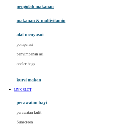
pengolah makanan
Joolz
Jujube
makanan & multivitamin
K
alat menyusui
Kiddycuts
pompa asi
Kumon
penyimpanan asi
L
cooler bags
Leapfrog
kursi makan
Leclerc
LINK SLOT
Lee Vierra
Lillebaby
perawatan bayi
Little Bird Told Me
perawatan kulit
Little Miss Janis
Sunscreen