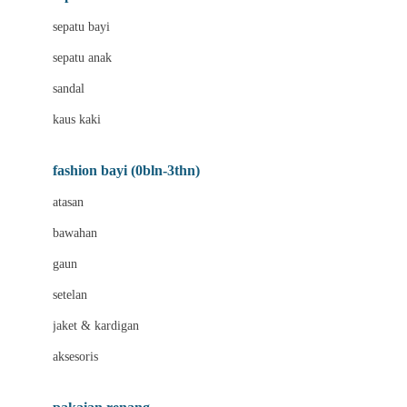
Bio Oil
sepatu bayi
Biolane
sepatu anak
Bite Fighters
sandal
Bizzi Growin
kaus kaki
Blackmores
fashion bayi (0bln-3thn)
Blooming Marvellous
atasan
Bonnels
bawahan
Bravado
gaun
Bruder
setelan
Brush Baby
jaket & kardigan
Buds Organics
aksesoris
Bugaboo
Buggygear