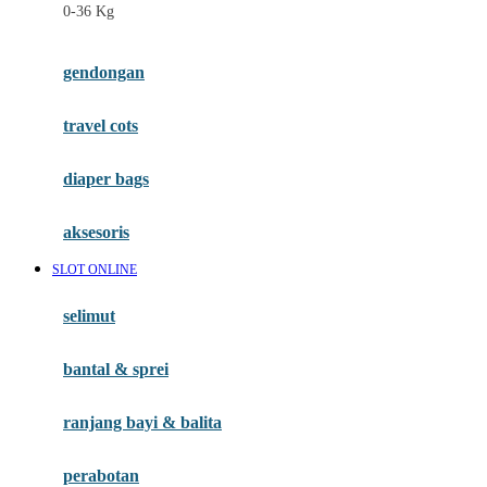
0-36 Kg
Fisher Price
Flipper
gendongan
Friends Of Sally
travel cots
G
diaper bags
Gb
Geko
aksesoris
Graco
SLOT ONLINE
Gund
selimut
H
bantal & sprei
Habbie
Haenim
ranjang bayi & balita
Happy Horse
perabotan