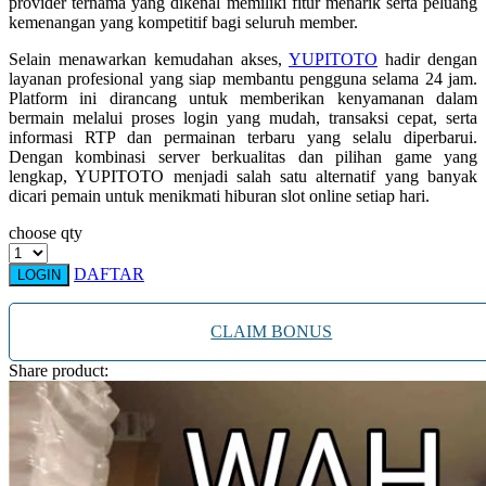
provider ternama yang dikenal memiliki fitur menarik serta peluang
Twistshake
kemenangan yang kompetitif bagi seluruh member.
TY Toys
Selain menawarkan kemudahan akses,
YUPITOTO
hadir dengan
layanan profesional yang siap membantu pengguna selama 24 jam.
U
Platform ini dirancang untuk memberikan kenyamanan dalam
bermain melalui proses login yang mudah, transaksi cepat, serta
informasi RTP dan permainan terbaru yang selalu diperbarui.
Dengan kombinasi server berkualitas dan pilihan game yang
lengkap, YUPITOTO menjadi salah satu alternatif yang banyak
V
dicari pemain untuk menikmati hiburan slot online setiap hari.
Veja
choose qty
Vitaflow
DAFTAR
LOGIN
Vtech
CLAIM BONUS
W
Share product:
Waterland
Wellness
X