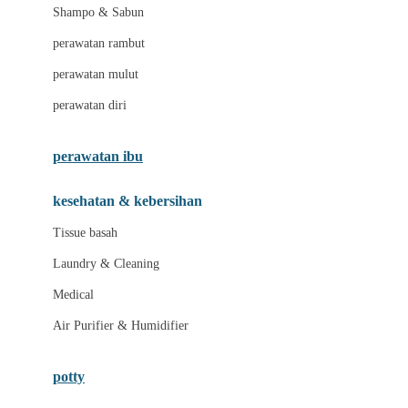
London Taxi
Shampo & Sabun
Love To Dream
perawatan rambut
perawatan mulut
M
perawatan diri
Magformers
Mama's Choice
perawatan ibu
Mamas&Papas
kesehatan & kebersihan
Mamaway
Tissue basah
Maxi Cosi
Laundry & Cleaning
Megabloks
Medical
Micro
Air Purifier & Humidifier
MiDeer
Mimi & Lula
potty
Mini Monkey