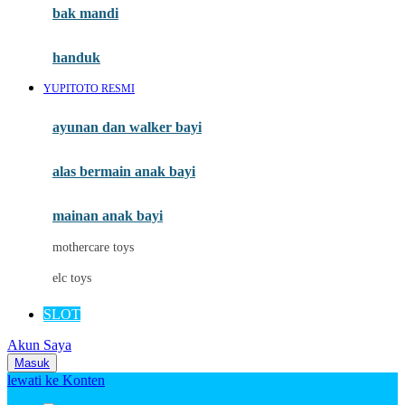
Moby
bak mandi
Momami
handuk
Mothercare
YUPITOTO RESMI
Mustela
ayunan dan walker bayi
My Buddy Tag
My K
alas bermain anak bayi
N
mainan anak bayi
Naif
mothercare toys
Nike
elc toys
Nordic Natural
SLOT
Nuby
Akun Saya
Nuna
Masuk
lewati ke Konten
O