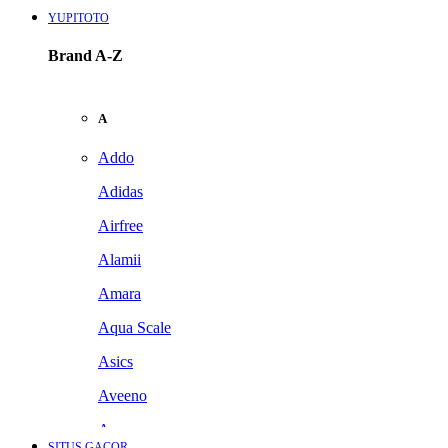
YUPITOTO
Brand A-Z
A
Addo
Adidas
Airfree
Alamii
Amara
Aqua Scale
Asics
Aveeno
Awan
SITUS GACOR