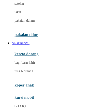
Dae Organics
setelan
Docare
jaket
Doona
pakaian dalam
Down To Earth
Drew
pakaian tidur
Dr. Brown's
SLOT RESMI
E
kereta dorong
ELC
bayi baru lahir
Ergobaby
usia 6 bulan+
Expert Care
koper anak
Ezyroller
kursi mobil
F
0-13 Kg
Felt So Sweet