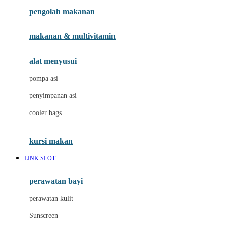
pengolah makanan
Joolz
Jujube
makanan & multivitamin
K
alat menyusui
Kiddycuts
pompa asi
Kumon
penyimpanan asi
L
cooler bags
Leapfrog
kursi makan
Leclerc
LINK SLOT
Lee Vierra
Lillebaby
perawatan bayi
Little Bird Told Me
perawatan kulit
Little Miss Janis
Sunscreen