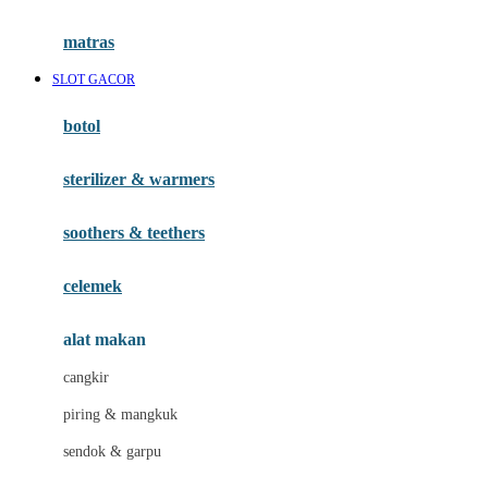
Happy Tummy
Hauck
matras
Havaianas
SLOT GACOR
Hegen
botol
Hot Wheels
sterilizer & warmers
Hybrid
soothers & teethers
I
Inlacta DHA
celemek
Interlac
alat makan
Ivenet
cangkir
J
piring & mangkuk
Jack N Jill
sendok & garpu
Joie