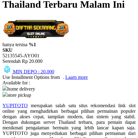
Squishmallows
Thailand Terbaru Malam Ini
Starbooks
Stick-O
Stokke
Sudocrem
hanya tersisa
%1
SKU
Sumimo
52135545-AYO01
Serendah
Rp 20.000
Sunnylife
MIN DEPO :
20.000
Sun-Staches
Use Installment Options from
.
Laarn more
Available for :
Swimava
home delivery
store pickup
T
YUPITOTO
merupakan salah satu situs rekomendasi link slot
Tommee Tippee
online yang menghadirkan berbagai pilihan permainan populer
dengan akses cepat, tampilan modern, dan sistem yang stabil.
Trunki
Dengan dukungan server Thailand terbaru, para pemain dapat
menikmati pengalaman bermain yang lebih lancar kapan saja.
Tutti Bambini
YUPITOTO juga menyediakan berbagai pilihan permainan dari