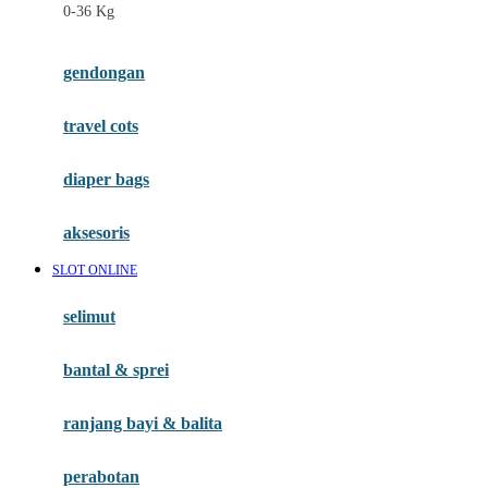
0-36 Kg
Fisher Price
Flipper
gendongan
Friends Of Sally
travel cots
G
diaper bags
Gb
Geko
aksesoris
Graco
SLOT ONLINE
Gund
selimut
H
bantal & sprei
Habbie
Haenim
ranjang bayi & balita
Happy Horse
perabotan