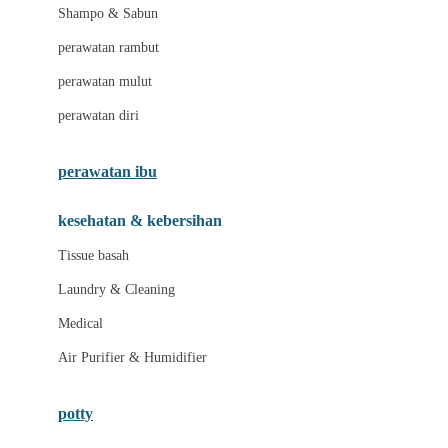
London Taxi
Shampo & Sabun
Love To Dream
perawatan rambut
perawatan mulut
M
perawatan diri
Magformers
Mama's Choice
perawatan ibu
Mamas&Papas
kesehatan & kebersihan
Mamaway
Tissue basah
Maxi Cosi
Laundry & Cleaning
Megabloks
Medical
Micro
Air Purifier & Humidifier
MiDeer
Mimi & Lula
potty
Mini Monkey