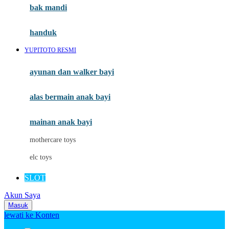
Moby
bak mandi
Momami
handuk
Mothercare
YUPITOTO RESMI
Mustela
ayunan dan walker bayi
My Buddy Tag
My K
alas bermain anak bayi
N
mainan anak bayi
Naif
mothercare toys
Nike
elc toys
Nordic Natural
SLOT
Nuby
Akun Saya
Nuna
Masuk
lewati ke Konten
O