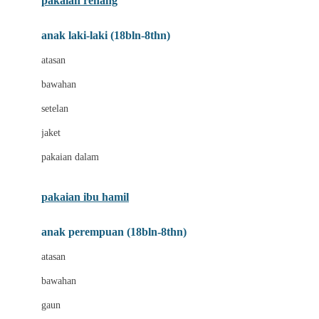
pakaian renang
Bumkins
anak laki-laki (18bln-8thn)
C
atasan
Cetaphil
bawahan
Chicco
setelan
Childlife
jaket
Clevamama
pakaian dalam
Cocolatte
Cottonseeds
pakaian ibu hamil
Cozy N Safe
anak perempuan (18bln-8thn)
Crane
atasan
Cybex
bawahan
D
gaun