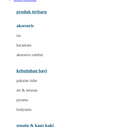
Azetabio
produk terbaru
B
aksesoris
Baabaasheepz
tas
Babiators
kacamata
Baby Dove
aksesoris rambut
Baby Jogger
Baby Rovega
kebutuhan bayi
Babybee
pakaian tidur
Banana Boat
set & terusan
Banz
piyama
Barbie
bodysuits
Beaba
Beauty Barn
sepatu & kaus kaki