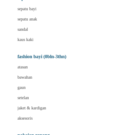
Bio Oil
sepatu bayi
Biolane
sepatu anak
Bite Fighters
sandal
Bizzi Growin
kaus kaki
Blackmores
fashion bayi (0bln-3thn)
Blooming Marvellous
atasan
Bonnels
bawahan
Bravado
gaun
Bruder
setelan
Brush Baby
jaket & kardigan
Buds Organics
aksesoris
Bugaboo
Buggygear