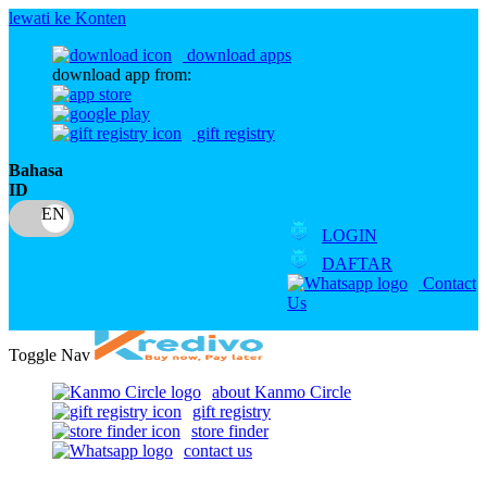
lewati ke Konten
download apps
download app from:
gift registry
Bahasa
ID
LOGIN
DAFTAR
Contact
Us
Toggle Nav
about Kanmo Circle
gift registry
store finder
contact us