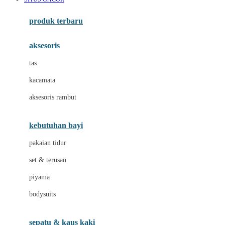
Azetabio
produk terbaru
B
aksesoris
Baabaasheepz
tas
Babiators
kacamata
Baby Dove
aksesoris rambut
Baby Jogger
Baby Rovega
kebutuhan bayi
Babybee
pakaian tidur
Banana Boat
set & terusan
Banz
piyama
Barbie
bodysuits
Beaba
Beauty Barn
sepatu & kaus kaki