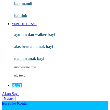
Moby
bak mandi
Momami
handuk
Mothercare
YUPITOTO RESMI
Mustela
ayunan dan walker bayi
My Buddy Tag
My K
alas bermain anak bayi
N
mainan anak bayi
Naif
mothercare toys
Nike
elc toys
Nordic Natural
SLOT
Nuby
Akun Saya
Nuna
Masuk
lewati ke Konten
O