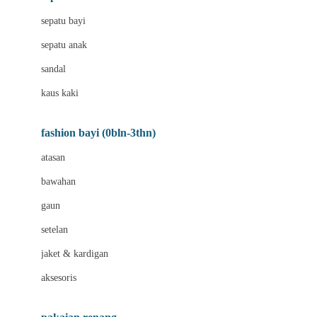
Bio Oil
sepatu bayi
Biolane
sepatu anak
Bite Fighters
sandal
Bizzi Growin
kaus kaki
Blackmores
fashion bayi (0bln-3thn)
Blooming Marvellous
atasan
Bonnels
bawahan
Bravado
gaun
Bruder
setelan
Brush Baby
jaket & kardigan
Buds Organics
aksesoris
Bugaboo
Buggygear