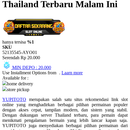
Squishmallows
Thailand Terbaru Malam Ini
Starbooks
Stick-O
Stokke
Sudocrem
hanya tersisa
%1
SKU
Sumimo
52135545-AYO01
Serendah
Rp 20.000
Sunnylife
MIN DEPO :
20.000
Sun-Staches
Use Installment Options from
.
Laarn more
Available for :
Swimava
home delivery
store pickup
T
YUPITOTO
merupakan salah satu situs rekomendasi link slot
Tommee Tippee
online yang menghadirkan berbagai pilihan permainan populer
dengan akses cepat, tampilan modern, dan sistem yang stabil.
Trunki
Dengan dukungan server Thailand terbaru, para pemain dapat
menikmati pengalaman bermain yang lebih lancar kapan saja.
Tutti Bambini
YUPITOTO juga menyediakan berbagai pilihan permainan dari