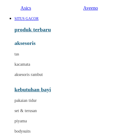
Asics
Aveeno
SITUS GACOR
produk terbaru
aksesoris
tas
kacamata
aksesoris rambut
kebutuhan bayi
pakaian tidur
set & terusan
piyama
bodysuits