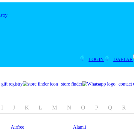
istry
LOGIN
DAFTAR
gift registry
store finder
contact 
I
J
K
L
M
N
O
P
Q
R
Airfree
Alamii