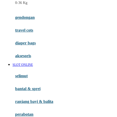
0-36 Kg
Fisher Price
Flipper
gendongan
Friends Of Sally
travel cots
G
diaper bags
Gb
Geko
aksesoris
Graco
SLOT ONLINE
Gund
selimut
H
bantal & sprei
Habbie
Haenim
ranjang bayi & balita
Happy Horse
perabotan