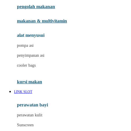
pengolah makanan
Joolz
Jujube
makanan & multivitamin
K
alat menyusui
Kiddycuts
pompa asi
Kumon
penyimpanan asi
L
cooler bags
Leapfrog
kursi makan
Leclerc
LINK SLOT
Lee Vierra
Lillebaby
perawatan bayi
Little Bird Told Me
perawatan kulit
Little Miss Janis
Sunscreen