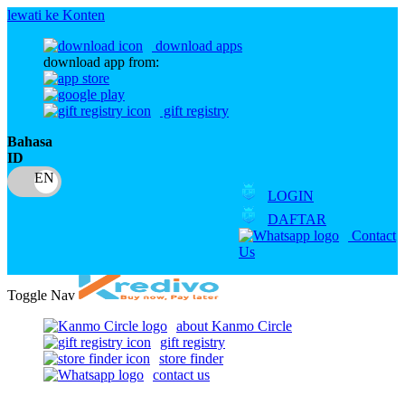
lewati ke Konten
download apps
download app from:
gift registry
Bahasa
ID
LOGIN
DAFTAR
Contact
Us
Toggle Nav
about Kanmo Circle
gift registry
store finder
contact us