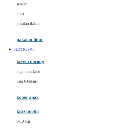
Dae Organics
setelan
Docare
jaket
Doona
pakaian dalam
Down To Earth
Drew
pakaian tidur
Dr. Brown's
SLOT RESMI
E
kereta dorong
ELC
bayi baru lahir
Ergobaby
usia 6 bulan+
Expert Care
koper anak
Ezyroller
kursi mobil
F
0-13 Kg
Felt So Sweet