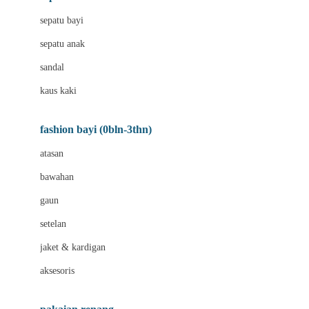
Bio Oil
sepatu bayi
Biolane
sepatu anak
Bite Fighters
sandal
Bizzi Growin
kaus kaki
Blackmores
fashion bayi (0bln-3thn)
Blooming Marvellous
atasan
Bonnels
bawahan
Bravado
gaun
Bruder
setelan
Brush Baby
jaket & kardigan
Buds Organics
aksesoris
Bugaboo
Buggygear