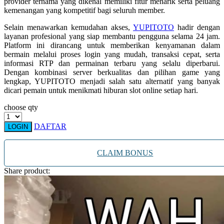
provider ternama yang dikenal memiliki fitur menarik serta peluang
Twistshake
kemenangan yang kompetitif bagi seluruh member.
TY Toys
Selain menawarkan kemudahan akses,
YUPITOTO
hadir dengan
layanan profesional yang siap membantu pengguna selama 24 jam.
U
Platform ini dirancang untuk memberikan kenyamanan dalam
bermain melalui proses login yang mudah, transaksi cepat, serta
informasi RTP dan permainan terbaru yang selalu diperbarui.
Dengan kombinasi server berkualitas dan pilihan game yang
lengkap, YUPITOTO menjadi salah satu alternatif yang banyak
V
dicari pemain untuk menikmati hiburan slot online setiap hari.
Veja
choose qty
Vitaflow
DAFTAR
LOGIN
Vtech
CLAIM BONUS
W
Share product:
Waterland
Wellness
X