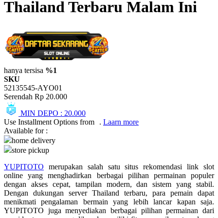
Squishmallows
Thailand Terbaru Malam Ini
Starbooks
Stick-O
Stokke
Sudocrem
hanya tersisa
%1
SKU
Sumimo
52135545-AYO01
Serendah
Rp 20.000
Sunnylife
MIN DEPO :
20.000
Sun-Staches
Use Installment Options from
.
Laarn more
Available for :
Swimava
home delivery
store pickup
T
YUPITOTO
merupakan salah satu situs rekomendasi link slot
Tommee Tippee
online yang menghadirkan berbagai pilihan permainan populer
dengan akses cepat, tampilan modern, dan sistem yang stabil.
Trunki
Dengan dukungan server Thailand terbaru, para pemain dapat
menikmati pengalaman bermain yang lebih lancar kapan saja.
Tutti Bambini
YUPITOTO juga menyediakan berbagai pilihan permainan dari