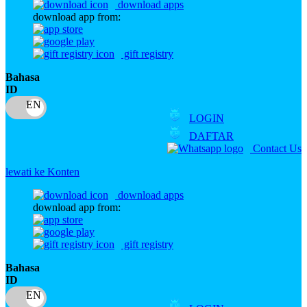
download apps
download app from:
Oh Ma Grain
Okiedog
gift registry
P
Bahasa
ID
Peachy
LOGIN
Phil & Ted's
DAFTAR
Philips Avent
Contact Us
Pigeon
lewati ke Konten
Playgro
download apps
download app from:
Poled Global
Ponycycle
gift registry
Puma
Bahasa
ID
Pureats