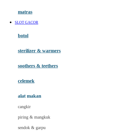
Happy Tummy
Hauck
matras
Havaianas
SLOT GACOR
Hegen
botol
Hot Wheels
sterilizer & warmers
Hybrid
soothers & teethers
I
Inlacta DHA
celemek
Interlac
alat makan
Ivenet
cangkir
J
piring & mangkuk
Jack N Jill
sendok & garpu
Joie