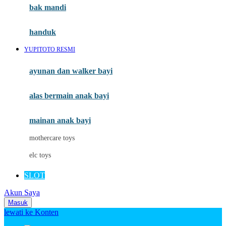
Moby
bak mandi
Momami
handuk
Mothercare
YUPITOTO RESMI
Mustela
ayunan dan walker bayi
My Buddy Tag
My K
alas bermain anak bayi
N
mainan anak bayi
Naif
mothercare toys
Nike
elc toys
Nordic Natural
SLOT
Nuby
Akun Saya
Nuna
Masuk
lewati ke Konten
O