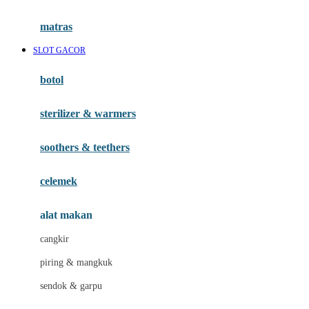
Happy Tummy
Hauck
matras
Havaianas
SLOT GACOR
Hegen
botol
Hot Wheels
sterilizer & warmers
Hybrid
soothers & teethers
I
Inlacta DHA
celemek
Interlac
alat makan
Ivenet
cangkir
J
piring & mangkuk
Jack N Jill
sendok & garpu
Joie