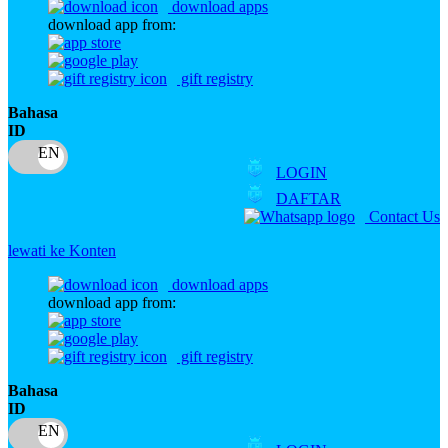
download apps
download app from:
Oh Ma Grain
Okiedog
gift registry
P
Bahasa
ID
Peachy
LOGIN
Phil & Ted's
DAFTAR
Philips Avent
Contact Us
Pigeon
lewati ke Konten
Playgro
download apps
download app from:
Poled Global
Ponycycle
gift registry
Puma
Bahasa
ID
Pureats