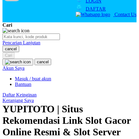
LOGIN
Q
DAFTAR
Contact Us
QV Baby
Cari
R
Real Shades
Pencarian Lanjutan
cancel
Red Castle
Cari
Ribbon Madness
cancel
Akun Saya
S
Masuk / buat akun
Bantuan
Sebamed
Daftar Keinginan
Silver Cross
Keranjang Saya
YUPITOTO | Situs
Simply Idea
Rekomendasi Link Slot Gacor
Skip Hop
Online Resmi & Slot Server
Spectra