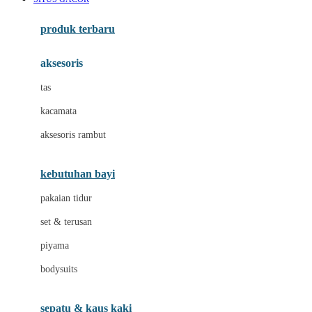
Azetabio
produk terbaru
B
aksesoris
Baabaasheepz
tas
Babiators
kacamata
Baby Dove
aksesoris rambut
Baby Jogger
Baby Rovega
kebutuhan bayi
Babybee
pakaian tidur
Banana Boat
set & terusan
Banz
piyama
Barbie
bodysuits
Beaba
Beauty Barn
sepatu & kaus kaki