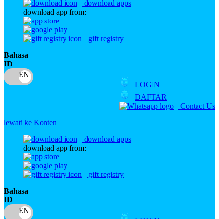
download apps
download app from:
Oh Ma Grain
Okiedog
gift registry
P
Bahasa
ID
Peachy
LOGIN
Phil & Ted's
DAFTAR
Philips Avent
Contact Us
Pigeon
lewati ke Konten
Playgro
download apps
download app from:
Poled Global
Ponycycle
gift registry
Puma
Bahasa
ID
Pureats