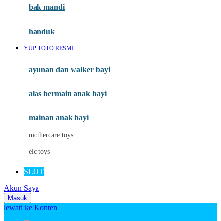
Moby
bak mandi
Momami
handuk
Mothercare
YUPITOTO RESMI
Mustela
ayunan dan walker bayi
My Buddy Tag
My K
alas bermain anak bayi
N
mainan anak bayi
Naif
mothercare toys
Nike
elc toys
Nordic Natural
SLOT
Nuby
Akun Saya
Nuna
Masuk
lewati ke Konten
O