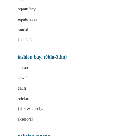
Bio Oil
sepatu bayi
Biolane
sepatu anak
Bite Fighters
sandal
Bizzi Growin
kaus kaki
Blackmores
fashion bayi (0bln-3thn)
Blooming Marvellous
atasan
Bonnels
bawahan
Bravado
gaun
Bruder
setelan
Brush Baby
jaket & kardigan
Buds Organics
aksesoris
Bugaboo
Buggygear