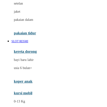
Dae Organics
setelan
Docare
jaket
Doona
pakaian dalam
Down To Earth
Drew
pakaian tidur
Dr. Brown's
SLOT RESMI
E
kereta dorong
ELC
bayi baru lahir
Ergobaby
usia 6 bulan+
Expert Care
koper anak
Ezyroller
kursi mobil
F
0-13 Kg
Felt So Sweet