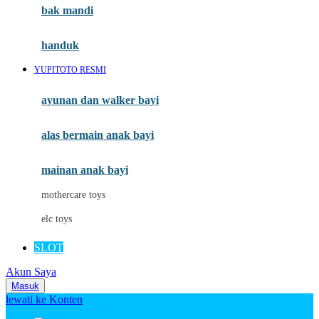
Moby
bak mandi
Momami
handuk
Mothercare
YUPITOTO RESMI
Mustela
ayunan dan walker bayi
My Buddy Tag
My K
alas bermain anak bayi
N
mainan anak bayi
Naif
mothercare toys
Nike
elc toys
Nordic Natural
SLOT
Nuby
Akun Saya
Nuna
Masuk
lewati ke Konten
O