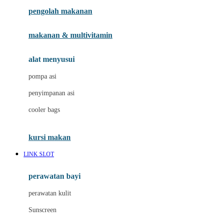
pengolah makanan
Joolz
Jujube
makanan & multivitamin
K
alat menyusui
Kiddycuts
pompa asi
Kumon
penyimpanan asi
L
cooler bags
Leapfrog
kursi makan
Leclerc
LINK SLOT
Lee Vierra
Lillebaby
perawatan bayi
Little Bird Told Me
perawatan kulit
Little Miss Janis
Sunscreen