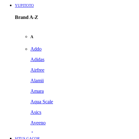
YUPITOTO
Brand A-Z
A
Addo
Adidas
Airfree
Alamii
Amara
Aqua Scale
Asics
Aveeno
Awan
SITUS GACOR