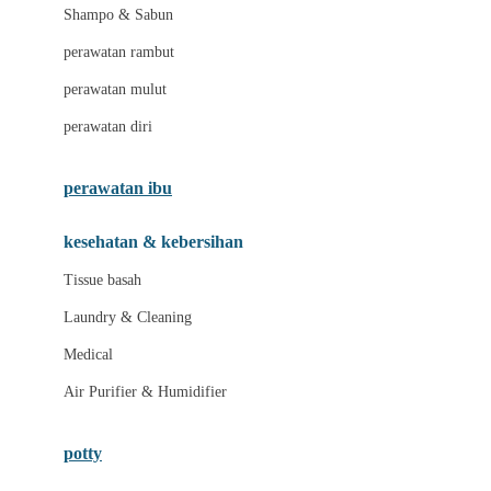
London Taxi
Shampo & Sabun
Love To Dream
perawatan rambut
perawatan mulut
M
perawatan diri
Magformers
Mama's Choice
perawatan ibu
Mamas&Papas
kesehatan & kebersihan
Mamaway
Tissue basah
Maxi Cosi
Laundry & Cleaning
Megabloks
Medical
Micro
Air Purifier & Humidifier
MiDeer
Mimi & Lula
potty
Mini Monkey