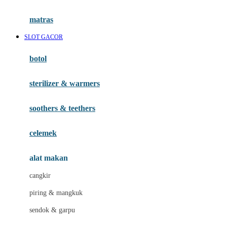
Happy Tummy
Hauck
matras
Havaianas
SLOT GACOR
Hegen
botol
Hot Wheels
sterilizer & warmers
Hybrid
soothers & teethers
I
Inlacta DHA
celemek
Interlac
alat makan
Ivenet
cangkir
J
piring & mangkuk
Jack N Jill
sendok & garpu
Joie