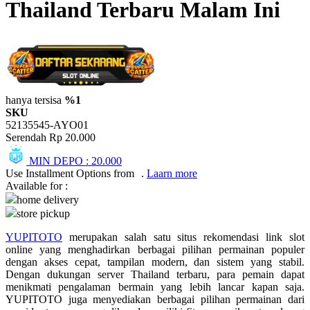
Squishmallows
Thailand Terbaru Malam Ini
Starbooks
Stick-O
Stokke
Sudocrem
hanya tersisa
%1
SKU
Sumimo
52135545-AYO01
Serendah
Rp 20.000
Sunnylife
MIN DEPO :
20.000
Sun-Staches
Use Installment Options from
.
Laarn more
Available for :
Swimava
home delivery
store pickup
T
YUPITOTO
merupakan salah satu situs rekomendasi link slot
Tommee Tippee
online yang menghadirkan berbagai pilihan permainan populer
dengan akses cepat, tampilan modern, dan sistem yang stabil.
Trunki
Dengan dukungan server Thailand terbaru, para pemain dapat
menikmati pengalaman bermain yang lebih lancar kapan saja.
Tutti Bambini
YUPITOTO juga menyediakan berbagai pilihan permainan dari