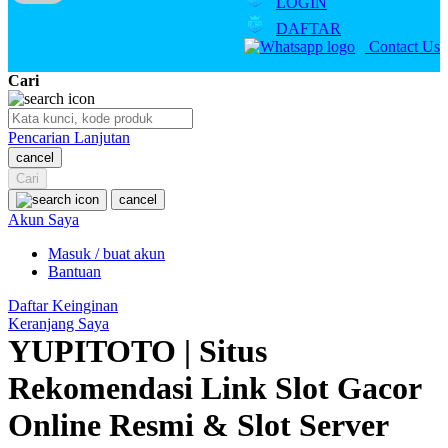
LOGIN
Q
DAFTAR
Contact Us
QV Baby
Cari
R
Real Shades
Pencarian Lanjutan
cancel
Red Castle
Cari
Ribbon Madness
cancel
Akun Saya
S
Masuk / buat akun
Bantuan
Sebamed
Daftar Keinginan
Silver Cross
Keranjang Saya
YUPITOTO | Situs
Simply Idea
Rekomendasi Link Slot Gacor
Skip Hop
Online Resmi & Slot Server
Spectra