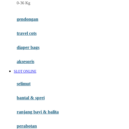
0-36 Kg
Fisher Price
Flipper
gendongan
Friends Of Sally
travel cots
G
diaper bags
Gb
Geko
aksesoris
Graco
SLOT ONLINE
Gund
selimut
H
bantal & sprei
Habbie
Haenim
ranjang bayi & balita
Happy Horse
perabotan