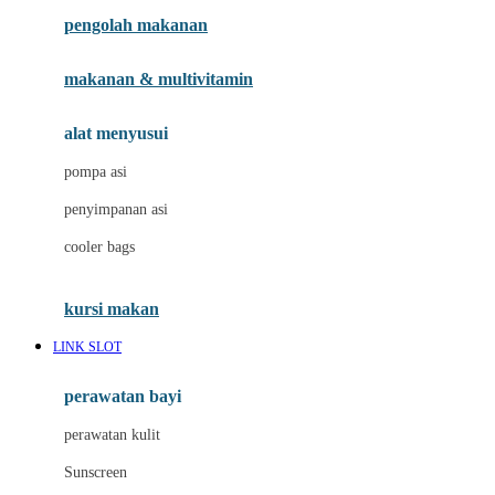
pengolah makanan
Joolz
Jujube
makanan & multivitamin
K
alat menyusui
Kiddycuts
pompa asi
Kumon
penyimpanan asi
L
cooler bags
Leapfrog
kursi makan
Leclerc
LINK SLOT
Lee Vierra
Lillebaby
perawatan bayi
Little Bird Told Me
perawatan kulit
Little Miss Janis
Sunscreen