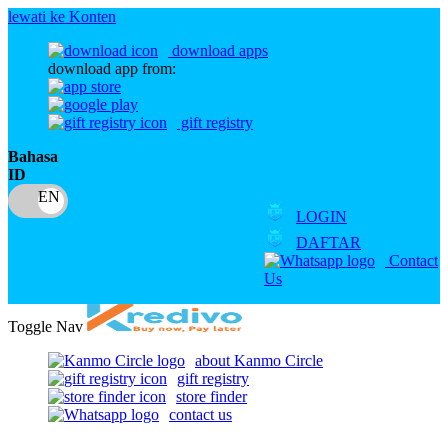
lewati ke Konten
download apps
download app from:
gift registry
Bahasa
ID
LOGIN
DAFTAR
Contact
Us
Toggle Nav
about Kanmo Circle
gift registry
store finder
contact us