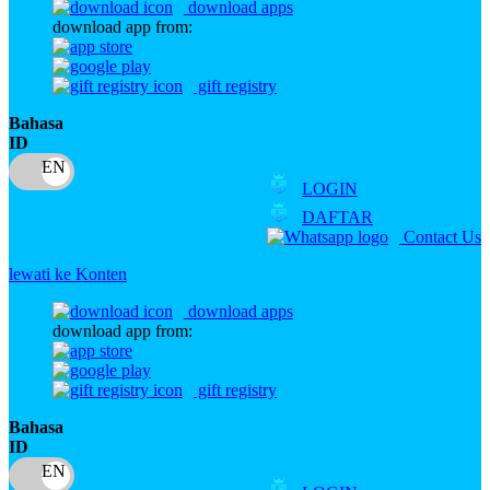
download apps
download app from:
Oh Ma Grain
Okiedog
gift registry
P
Bahasa
ID
Peachy
LOGIN
Phil & Ted's
DAFTAR
Philips Avent
Contact Us
Pigeon
lewati ke Konten
Playgro
download apps
download app from:
Poled Global
Ponycycle
gift registry
Puma
Bahasa
ID
Pureats