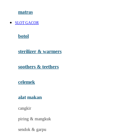
Happy Tummy
Hauck
matras
Havaianas
SLOT GACOR
Hegen
botol
Hot Wheels
sterilizer & warmers
Hybrid
soothers & teethers
I
Inlacta DHA
celemek
Interlac
alat makan
Ivenet
cangkir
J
piring & mangkuk
Jack N Jill
sendok & garpu
Joie