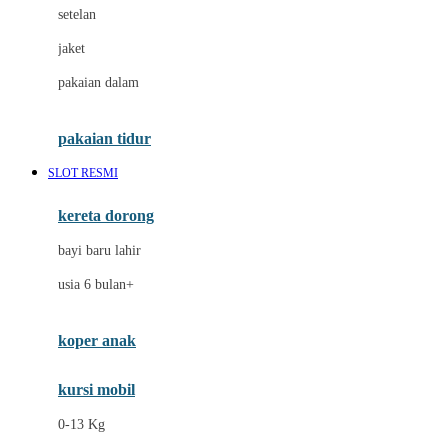
Dae Organics
setelan
Docare
jaket
Doona
pakaian dalam
Down To Earth
Drew
pakaian tidur
Dr. Brown's
SLOT RESMI
E
kereta dorong
ELC
bayi baru lahir
Ergobaby
usia 6 bulan+
Expert Care
koper anak
Ezyroller
kursi mobil
F
0-13 Kg
Felt So Sweet