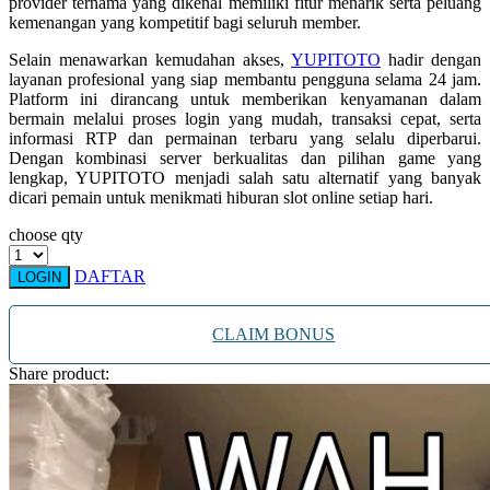
provider ternama yang dikenal memiliki fitur menarik serta peluang
Twistshake
kemenangan yang kompetitif bagi seluruh member.
TY Toys
Selain menawarkan kemudahan akses,
YUPITOTO
hadir dengan
layanan profesional yang siap membantu pengguna selama 24 jam.
U
Platform ini dirancang untuk memberikan kenyamanan dalam
bermain melalui proses login yang mudah, transaksi cepat, serta
informasi RTP dan permainan terbaru yang selalu diperbarui.
Dengan kombinasi server berkualitas dan pilihan game yang
lengkap, YUPITOTO menjadi salah satu alternatif yang banyak
V
dicari pemain untuk menikmati hiburan slot online setiap hari.
Veja
choose qty
Vitaflow
DAFTAR
LOGIN
Vtech
CLAIM BONUS
W
Share product:
Waterland
Wellness
X