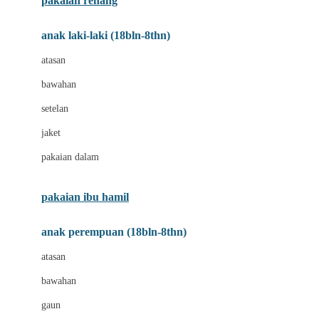
pakaian renang
Bumkins
anak laki-laki (18bln-8thn)
C
atasan
Cetaphil
bawahan
Chicco
setelan
Childlife
jaket
Clevamama
pakaian dalam
Cocolatte
Cottonseeds
pakaian ibu hamil
Cozy N Safe
anak perempuan (18bln-8thn)
Crane
atasan
Cybex
bawahan
D
gaun