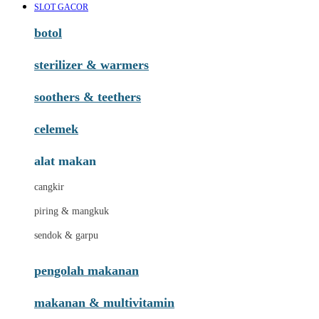
SLOT GACOR
botol
sterilizer & warmers
soothers & teethers
celemek
alat makan
cangkir
piring & mangkuk
sendok & garpu
pengolah makanan
makanan & multivitamin