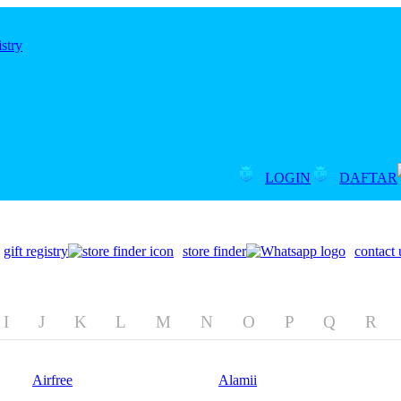
istry
LOGIN
DAFTAR
gift registry
store finder
contact 
I
J
K
L
M
N
O
P
Q
R
Airfree
Alamii