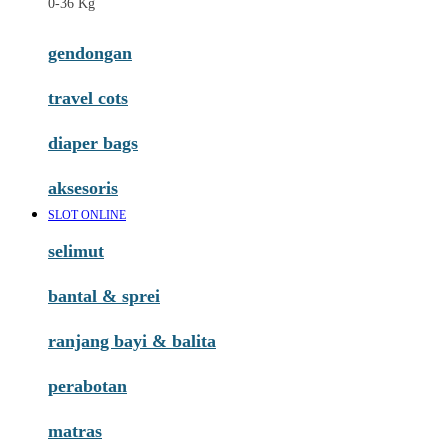
0-36 Kg
gendongan
travel cots
diaper bags
aksesoris
SLOT ONLINE
selimut
bantal & sprei
ranjang bayi & balita
perabotan
matras