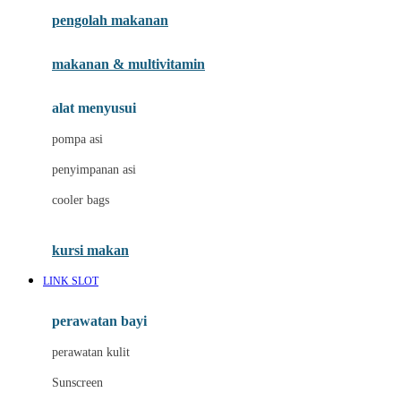
pengolah makanan
Joolz
Jujube
makanan & multivitamin
K
alat menyusui
Kiddycuts
pompa asi
Kumon
penyimpanan asi
L
cooler bags
Leapfrog
kursi makan
Leclerc
LINK SLOT
Lee Vierra
Lillebaby
perawatan bayi
Little Bird Told Me
perawatan kulit
Little Miss Janis
Sunscreen