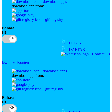
download apps
download app from:
Oh Ma Grain
Okiedog
gift registry
P
Bahasa
ID
Peachy
LOGIN
Phil & Ted's
DAFTAR
Philips Avent
Contact Us
Pigeon
lewati ke Konten
Playgro
download apps
download app from:
Poled Global
Ponycycle
gift registry
Puma
Bahasa
ID
Pureats