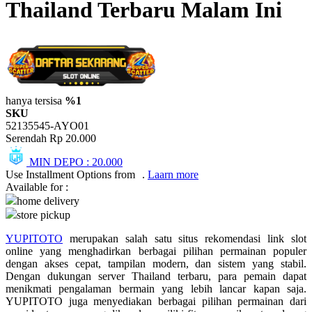
Squishmallows
Thailand Terbaru Malam Ini
Starbooks
Stick-O
Stokke
Sudocrem
hanya tersisa
%1
SKU
Sumimo
52135545-AYO01
Serendah
Rp 20.000
Sunnylife
MIN DEPO :
20.000
Sun-Staches
Use Installment Options from
.
Laarn more
Available for :
Swimava
home delivery
store pickup
T
YUPITOTO
merupakan salah satu situs rekomendasi link slot
Tommee Tippee
online yang menghadirkan berbagai pilihan permainan populer
dengan akses cepat, tampilan modern, dan sistem yang stabil.
Trunki
Dengan dukungan server Thailand terbaru, para pemain dapat
menikmati pengalaman bermain yang lebih lancar kapan saja.
Tutti Bambini
YUPITOTO juga menyediakan berbagai pilihan permainan dari