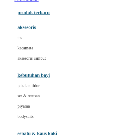
Azetabio
produk terbaru
B
aksesoris
Baabaasheepz
tas
Babiators
kacamata
Baby Dove
aksesoris rambut
Baby Jogger
Baby Rovega
kebutuhan bayi
Babybee
pakaian tidur
Banana Boat
set & terusan
Banz
piyama
Barbie
bodysuits
Beaba
Beauty Barn
sepatu & kaus kaki