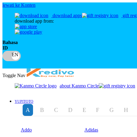
lewati ke Konten
download apps
gift reg
download app from:
Bahasa
ID
Toggle Nav
about Kanmo Circle
YUPITOTO
A
B
C
D
E
F
G
H
Addo
Adidas