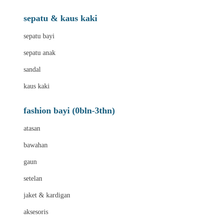
sepatu & kaus kaki
sepatu bayi
sepatu anak
sandal
kaus kaki
fashion bayi (0bln-3thn)
atasan
bawahan
gaun
setelan
jaket & kardigan
aksesoris