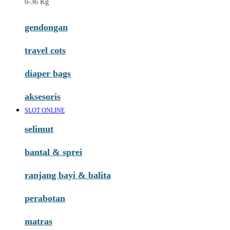
0-36 Kg
gendongan
travel cots
diaper bags
aksesoris
SLOT ONLINE
selimut
bantal & sprei
ranjang bayi & balita
perabotan
matras