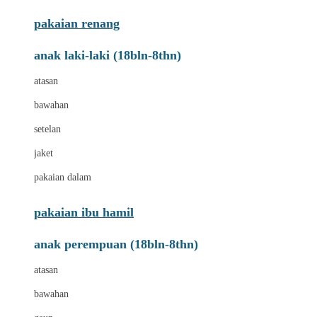
pakaian renang
anak laki-laki (18bln-8thn)
atasan
bawahan
setelan
jaket
pakaian dalam
pakaian ibu hamil
anak perempuan (18bln-8thn)
atasan
bawahan