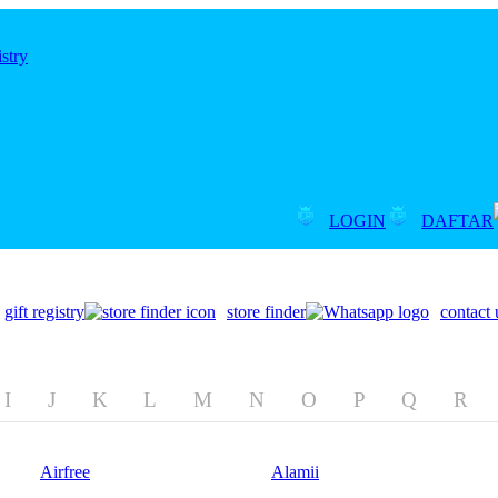
istry
LOGIN
DAFTAR
gift registry
store finder
contact 
I
J
K
L
M
N
O
P
Q
R
Airfree
Alamii