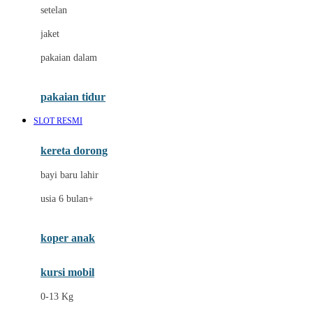
Dae Organics
setelan
Docare
jaket
Doona
pakaian dalam
Down To Earth
Drew
pakaian tidur
Dr. Brown's
SLOT RESMI
E
kereta dorong
ELC
bayi baru lahir
Ergobaby
usia 6 bulan+
Expert Care
koper anak
Ezyroller
kursi mobil
F
0-13 Kg
Felt So Sweet