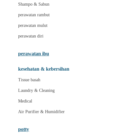
London Taxi
Shampo & Sabun
Love To Dream
perawatan rambut
perawatan mulut
M
perawatan diri
Magformers
Mama's Choice
perawatan ibu
Mamas&Papas
kesehatan & kebersihan
Mamaway
Tissue basah
Maxi Cosi
Laundry & Cleaning
Megabloks
Medical
Micro
Air Purifier & Humidifier
MiDeer
Mimi & Lula
potty
Mini Monkey