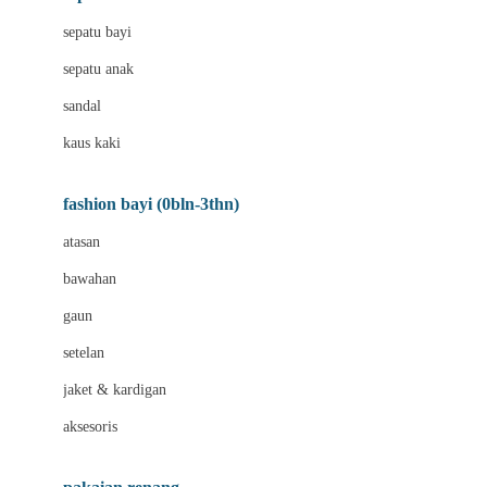
Bio Oil
sepatu bayi
Biolane
sepatu anak
Bite Fighters
sandal
Bizzi Growin
kaus kaki
Blackmores
fashion bayi (0bln-3thn)
Blooming Marvellous
atasan
Bonnels
bawahan
Bravado
gaun
Bruder
setelan
Brush Baby
jaket & kardigan
Buds Organics
aksesoris
Bugaboo
Buggygear