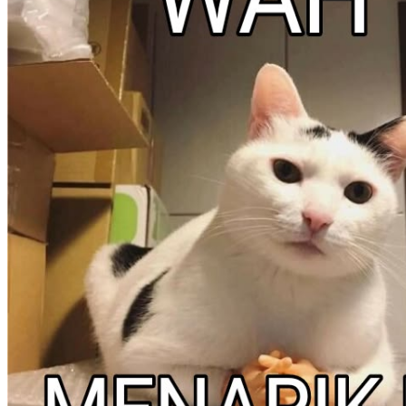
Xootz
Y
Yamatoya
Z
Zaxy
Zoggs
0-9
4Moms
59S