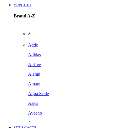
YUPITOTO
Brand A-Z
A
Addo
Adidas
Airfree
Alamii
Amara
Aqua Scale
Asics
Aveeno
Awan
SITUS GACOR