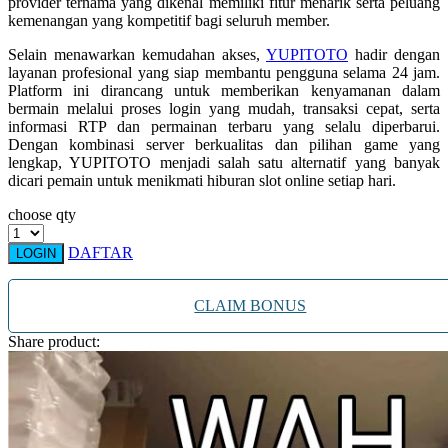
provider ternama yang dikenal memiliki fitur menarik serta peluang
Twistshake
kemenangan yang kompetitif bagi seluruh member.
TY Toys
Selain menawarkan kemudahan akses,
YUPITOTO
hadir dengan
layanan profesional yang siap membantu pengguna selama 24 jam.
U
Platform ini dirancang untuk memberikan kenyamanan dalam
bermain melalui proses login yang mudah, transaksi cepat, serta
informasi RTP dan permainan terbaru yang selalu diperbarui.
Dengan kombinasi server berkualitas dan pilihan game yang
lengkap, YUPITOTO menjadi salah satu alternatif yang banyak
V
dicari pemain untuk menikmati hiburan slot online setiap hari.
Veja
choose qty
Vitaflow
DAFTAR
LOGIN
Vtech
CLAIM BONUS
W
Share product:
Waterland
Wellness
X