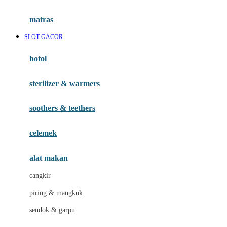
Happy Tummy
Hauck
matras
Havaianas
SLOT GACOR
Hegen
botol
Hot Wheels
sterilizer & warmers
Hybrid
soothers & teethers
I
Inlacta DHA
celemek
Interlac
alat makan
Ivenet
cangkir
J
piring & mangkuk
Jack N Jill
sendok & garpu
Joie