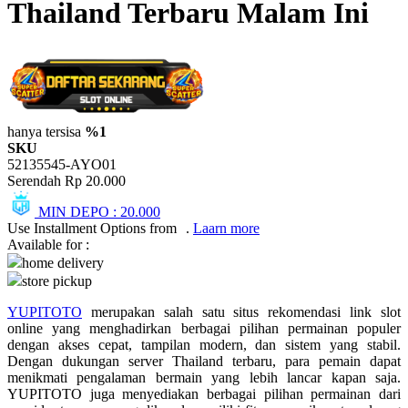
Squishmallows
Thailand Terbaru Malam Ini
Starbooks
Stick-O
Stokke
Sudocrem
hanya tersisa
%1
SKU
Sumimo
52135545-AYO01
Serendah
Rp 20.000
Sunnylife
MIN DEPO :
20.000
Sun-Staches
Use Installment Options from
.
Laarn more
Available for :
Swimava
home delivery
store pickup
T
YUPITOTO
merupakan salah satu situs rekomendasi link slot
Tommee Tippee
online yang menghadirkan berbagai pilihan permainan populer
dengan akses cepat, tampilan modern, dan sistem yang stabil.
Trunki
Dengan dukungan server Thailand terbaru, para pemain dapat
menikmati pengalaman bermain yang lebih lancar kapan saja.
Tutti Bambini
YUPITOTO juga menyediakan berbagai pilihan permainan dari