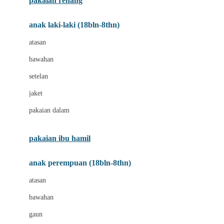
pakaian renang
Bumkins
anak laki-laki (18bln-8thn)
C
atasan
Cetaphil
bawahan
Chicco
setelan
Childlife
jaket
Clevamama
pakaian dalam
Cocolatte
Cottonseeds
pakaian ibu hamil
Cozy N Safe
anak perempuan (18bln-8thn)
Crane
atasan
Cybex
bawahan
D
gaun