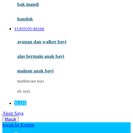
Moby
bak mandi
Momami
handuk
Mothercare
YUPITOTO RESMI
Mustela
ayunan dan walker bayi
My Buddy Tag
My K
alas bermain anak bayi
N
mainan anak bayi
Naif
mothercare toys
Nike
elc toys
Nordic Natural
SLOT
Nuby
Akun Saya
Nuna
Masuk
lewati ke Konten
O