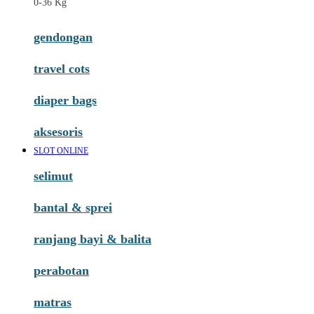
0-36 Kg
gendongan
travel cots
diaper bags
aksesoris
SLOT ONLINE
selimut
bantal & sprei
ranjang bayi & balita
perabotan
matras