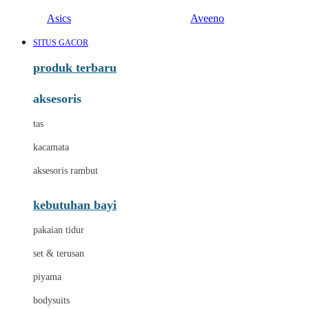
Asics
Aveeno
SITUS GACOR
produk terbaru
aksesoris
tas
kacamata
aksesoris rambut
kebutuhan bayi
pakaian tidur
set & terusan
piyama
bodysuits