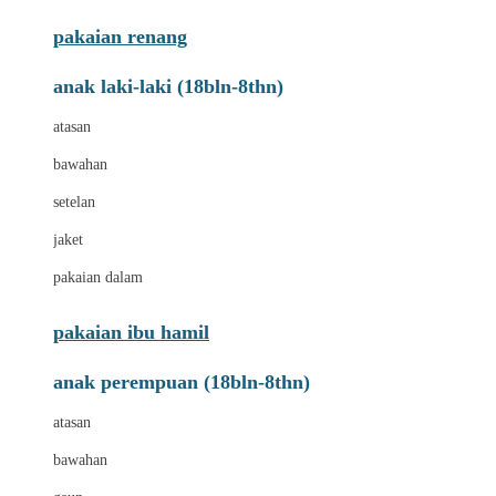
pakaian renang
anak laki-laki (18bln-8thn)
atasan
bawahan
setelan
jaket
pakaian dalam
pakaian ibu hamil
anak perempuan (18bln-8thn)
atasan
bawahan