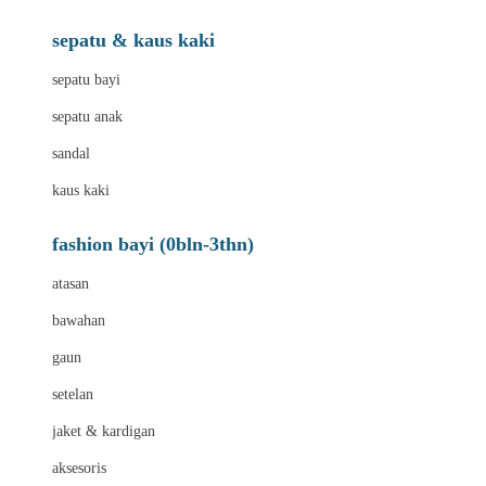
sepatu & kaus kaki
sepatu bayi
sepatu anak
sandal
kaus kaki
fashion bayi (0bln-3thn)
atasan
bawahan
gaun
setelan
jaket & kardigan
aksesoris