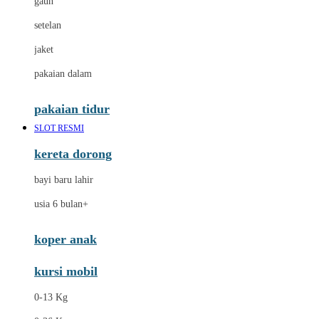
gaun
setelan
jaket
pakaian dalam
pakaian tidur
SLOT RESMI
kereta dorong
bayi baru lahir
usia 6 bulan+
koper anak
kursi mobil
0-13 Kg