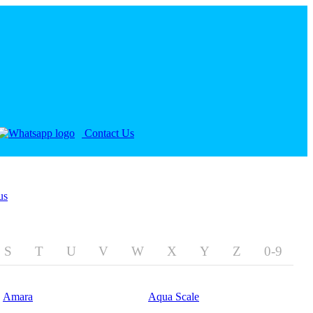
Contact Us
us
S
T
U
V
W
X
Y
Z
0-9
Amara
Aqua Scale