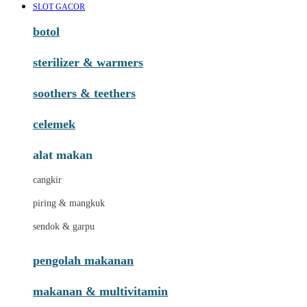
SLOT GACOR
botol
sterilizer & warmers
soothers & teethers
celemek
alat makan
cangkir
piring & mangkuk
sendok & garpu
pengolah makanan
makanan & multivitamin