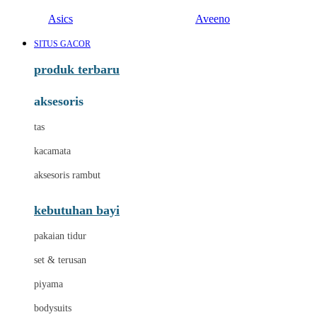
Asics
Aveeno
SITUS GACOR
produk terbaru
aksesoris
tas
kacamata
aksesoris rambut
kebutuhan bayi
pakaian tidur
set & terusan
piyama
bodysuits