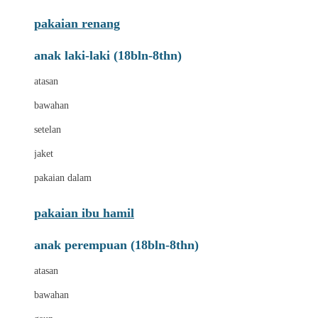
pakaian renang
anak laki-laki (18bln-8thn)
atasan
bawahan
setelan
jaket
pakaian dalam
pakaian ibu hamil
anak perempuan (18bln-8thn)
atasan
bawahan