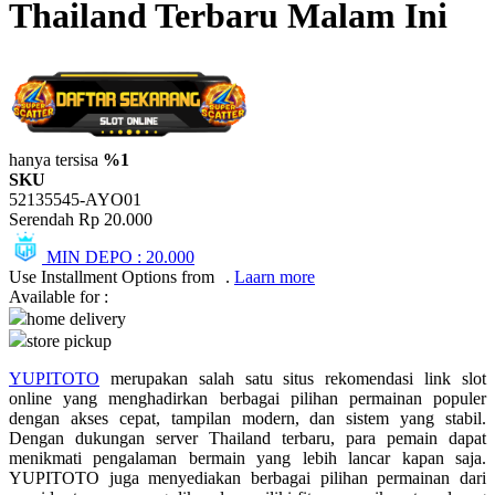
Squishmallows
Thailand Terbaru Malam Ini
Starbooks
Stick-O
Stokke
Sudocrem
hanya tersisa
%1
SKU
Sumimo
52135545-AYO01
Serendah
Rp 20.000
Sunnylife
MIN DEPO :
20.000
Sun-Staches
Use Installment Options from
.
Laarn more
Available for :
Swimava
home delivery
store pickup
T
YUPITOTO
merupakan salah satu situs rekomendasi link slot
Tommee Tippee
online yang menghadirkan berbagai pilihan permainan populer
dengan akses cepat, tampilan modern, dan sistem yang stabil.
Trunki
Dengan dukungan server Thailand terbaru, para pemain dapat
menikmati pengalaman bermain yang lebih lancar kapan saja.
Tutti Bambini
YUPITOTO juga menyediakan berbagai pilihan permainan dari