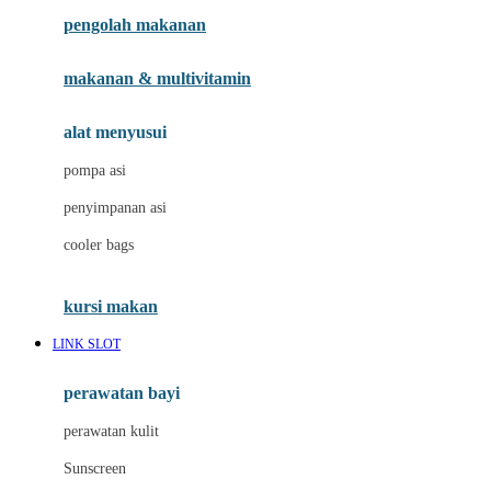
pengolah makanan
Joolz
Jujube
makanan & multivitamin
K
alat menyusui
Kiddycuts
pompa asi
Kumon
penyimpanan asi
L
cooler bags
Leapfrog
kursi makan
Leclerc
LINK SLOT
Lee Vierra
Lillebaby
perawatan bayi
Little Bird Told Me
perawatan kulit
Little Miss Janis
Sunscreen