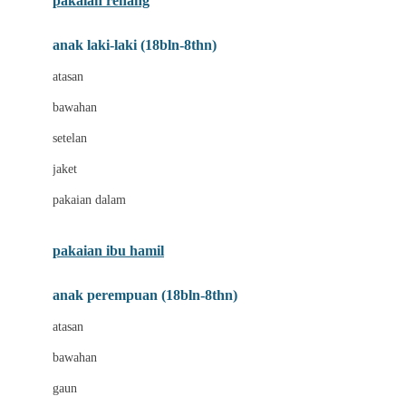
pakaian renang
Bumkins
anak laki-laki (18bln-8thn)
C
atasan
Cetaphil
bawahan
Chicco
setelan
Childlife
jaket
Clevamama
pakaian dalam
Cocolatte
Cottonseeds
pakaian ibu hamil
Cozy N Safe
anak perempuan (18bln-8thn)
Crane
atasan
Cybex
bawahan
D
gaun