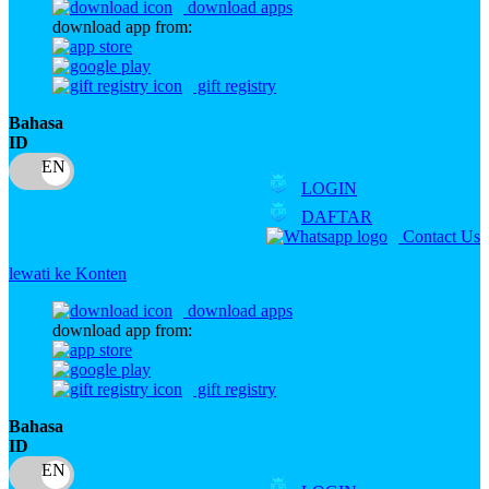
download apps
download app from:
Oh Ma Grain
Okiedog
gift registry
P
Bahasa
ID
Peachy
LOGIN
Phil & Ted's
DAFTAR
Philips Avent
Contact Us
Pigeon
lewati ke Konten
Playgro
download apps
download app from:
Poled Global
Ponycycle
gift registry
Puma
Bahasa
ID
Pureats