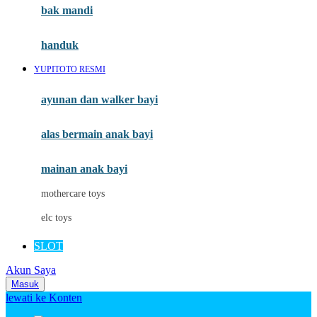
Moby
bak mandi
Momami
handuk
Mothercare
YUPITOTO RESMI
Mustela
ayunan dan walker bayi
My Buddy Tag
My K
alas bermain anak bayi
N
mainan anak bayi
Naif
mothercare toys
Nike
elc toys
Nordic Natural
SLOT
Nuby
Akun Saya
Nuna
Masuk
lewati ke Konten
O