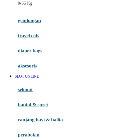
0-36 Kg
Fisher Price
Flipper
gendongan
Friends Of Sally
travel cots
G
diaper bags
Gb
Geko
aksesoris
Graco
SLOT ONLINE
Gund
selimut
H
bantal & sprei
Habbie
Haenim
ranjang bayi & balita
Happy Horse
perabotan