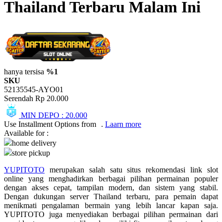
Squishmallows
Thailand Terbaru Malam Ini
Starbooks
Stick-O
Stokke
Sudocrem
hanya tersisa
%1
SKU
Sumimo
52135545-AYO01
Serendah
Rp 20.000
Sunnylife
MIN DEPO :
20.000
Sun-Staches
Use Installment Options from
.
Laarn more
Available for :
Swimava
home delivery
store pickup
T
YUPITOTO
merupakan salah satu situs rekomendasi link slot
Tommee Tippee
online yang menghadirkan berbagai pilihan permainan populer
dengan akses cepat, tampilan modern, dan sistem yang stabil.
Trunki
Dengan dukungan server Thailand terbaru, para pemain dapat
menikmati pengalaman bermain yang lebih lancar kapan saja.
Tutti Bambini
YUPITOTO juga menyediakan berbagai pilihan permainan dari