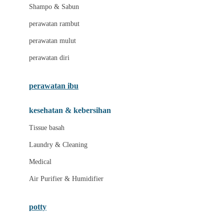
London Taxi
Shampo & Sabun
Love To Dream
perawatan rambut
perawatan mulut
M
perawatan diri
Magformers
Mama's Choice
perawatan ibu
Mamas&Papas
kesehatan & kebersihan
Mamaway
Tissue basah
Maxi Cosi
Laundry & Cleaning
Megabloks
Medical
Micro
Air Purifier & Humidifier
MiDeer
Mimi & Lula
potty
Mini Monkey