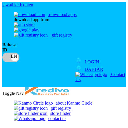
lewati ke Konten
download apps
download app from:
gift registry
Bahasa
ID
LOGIN
DAFTAR
Contact
Us
Toggle Nav
about Kanmo Circle
gift registry
store finder
contact us