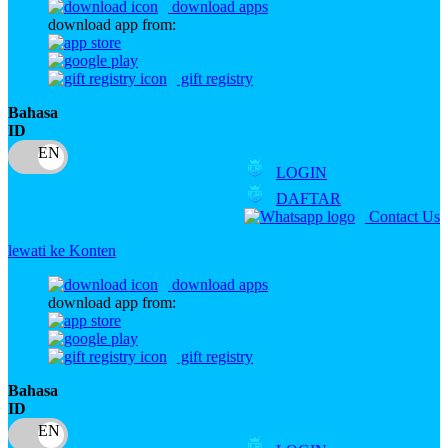
download apps
download app from:
Oh Ma Grain
Okiedog
gift registry
P
Bahasa
ID
Peachy
LOGIN
Phil & Ted's
DAFTAR
Philips Avent
Contact Us
Pigeon
lewati ke Konten
Playgro
download apps
download app from:
Poled Global
Ponycycle
gift registry
Puma
Bahasa
ID
Pureats