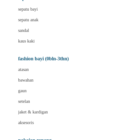
Bio Oil
sepatu bayi
Biolane
sepatu anak
Bite Fighters
sandal
Bizzi Growin
kaus kaki
Blackmores
fashion bayi (0bln-3thn)
Blooming Marvellous
atasan
Bonnels
bawahan
Bravado
gaun
Bruder
setelan
Brush Baby
jaket & kardigan
Buds Organics
aksesoris
Bugaboo
Buggygear