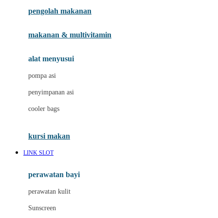
pengolah makanan
Joolz
Jujube
makanan & multivitamin
K
alat menyusui
Kiddycuts
pompa asi
Kumon
penyimpanan asi
L
cooler bags
Leapfrog
kursi makan
Leclerc
LINK SLOT
Lee Vierra
Lillebaby
perawatan bayi
Little Bird Told Me
perawatan kulit
Little Miss Janis
Sunscreen