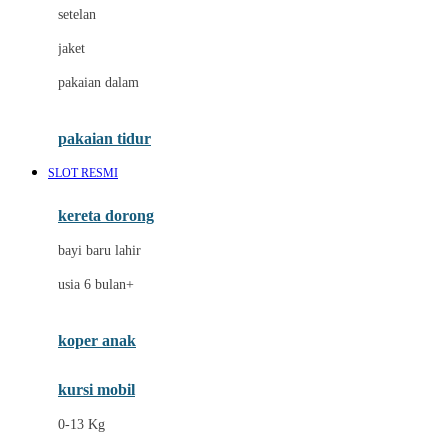
Dae Organics
setelan
Docare
jaket
Doona
pakaian dalam
Down To Earth
Drew
pakaian tidur
Dr. Brown's
SLOT RESMI
E
kereta dorong
ELC
bayi baru lahir
Ergobaby
usia 6 bulan+
Expert Care
koper anak
Ezyroller
kursi mobil
F
0-13 Kg
Felt So Sweet