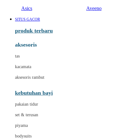
Asics
Aveeno
SITUS GACOR
produk terbaru
aksesoris
tas
kacamata
aksesoris rambut
kebutuhan bayi
pakaian tidur
set & terusan
piyama
bodysuits