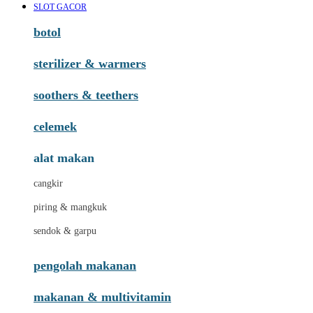
SLOT GACOR
botol
sterilizer & warmers
soothers & teethers
celemek
alat makan
cangkir
piring & mangkuk
sendok & garpu
pengolah makanan
makanan & multivitamin