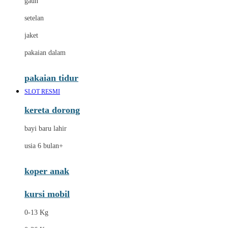
gaun
setelan
jaket
pakaian dalam
pakaian tidur
SLOT RESMI
kereta dorong
bayi baru lahir
usia 6 bulan+
koper anak
kursi mobil
0-13 Kg