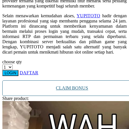
provider ternama yang dikenal memiliki fitur menarik serta peluang
Twistshake
kemenangan yang kompetitif bagi seluruh member.
TY Toys
Selain menawarkan kemudahan akses,
YUPITOTO
hadir dengan
layanan profesional yang siap membantu pengguna selama 24 jam.
U
Platform ini dirancang untuk memberikan kenyamanan dalam
bermain melalui proses login yang mudah, transaksi cepat, serta
informasi RTP dan permainan terbaru yang selalu diperbarui.
Dengan kombinasi server berkualitas dan pilihan game yang
lengkap, YUPITOTO menjadi salah satu alternatif yang banyak
V
dicari pemain untuk menikmati hiburan slot online setiap hari.
Veja
choose qty
Vitaflow
DAFTAR
LOGIN
Vtech
CLAIM BONUS
W
Share product:
Waterland
Wellness
X