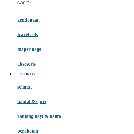
0-36 Kg
Fisher Price
Flipper
gendongan
Friends Of Sally
travel cots
G
diaper bags
Gb
Geko
aksesoris
Graco
SLOT ONLINE
Gund
selimut
H
bantal & sprei
Habbie
Haenim
ranjang bayi & balita
Happy Horse
perabotan