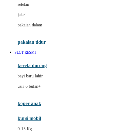
Dae Organics
setelan
Docare
jaket
Doona
pakaian dalam
Down To Earth
Drew
pakaian tidur
Dr. Brown's
SLOT RESMI
E
kereta dorong
ELC
bayi baru lahir
Ergobaby
usia 6 bulan+
Expert Care
koper anak
Ezyroller
kursi mobil
F
0-13 Kg
Felt So Sweet