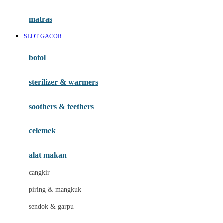
Happy Tummy
Hauck
matras
Havaianas
SLOT GACOR
Hegen
botol
Hot Wheels
sterilizer & warmers
Hybrid
soothers & teethers
I
Inlacta DHA
celemek
Interlac
alat makan
Ivenet
cangkir
J
piring & mangkuk
Jack N Jill
sendok & garpu
Joie