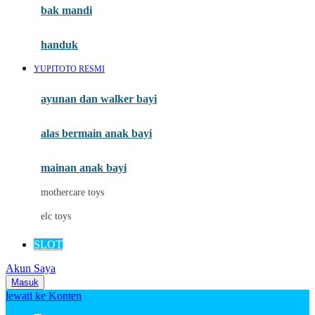
Moby
bak mandi
Momami
handuk
Mothercare
YUPITOTO RESMI
Mustela
ayunan dan walker bayi
My Buddy Tag
My K
alas bermain anak bayi
N
mainan anak bayi
Naif
mothercare toys
Nike
elc toys
Nordic Natural
SLOT
Nuby
Akun Saya
Nuna
Masuk
lewati ke Konten
O