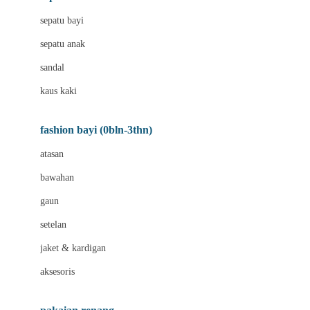
Bio Oil
sepatu bayi
Biolane
sepatu anak
Bite Fighters
sandal
Bizzi Growin
kaus kaki
Blackmores
fashion bayi (0bln-3thn)
Blooming Marvellous
atasan
Bonnels
bawahan
Bravado
gaun
Bruder
setelan
Brush Baby
jaket & kardigan
Buds Organics
aksesoris
Bugaboo
Buggygear