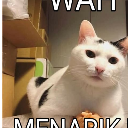
Xootz
Y
Yamatoya
Z
Zaxy
Zoggs
0-9
4Moms
59S