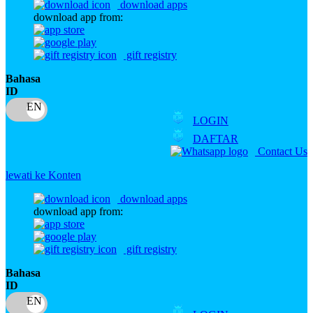
download apps
download app from:
Oh Ma Grain
Okiedog
gift registry
P
Bahasa
ID
Peachy
LOGIN
Phil & Ted's
DAFTAR
Philips Avent
Contact Us
Pigeon
lewati ke Konten
Playgro
download apps
download app from:
Poled Global
Ponycycle
gift registry
Puma
Bahasa
ID
Pureats