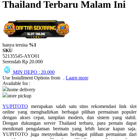
Squishmallows
Thailand Terbaru Malam Ini
Starbooks
Stick-O
Stokke
Sudocrem
hanya tersisa
%1
SKU
Sumimo
52135545-AYO01
Serendah
Rp 20.000
Sunnylife
MIN DEPO :
20.000
Sun-Staches
Use Installment Options from
.
Laarn more
Available for :
Swimava
home delivery
store pickup
T
YUPITOTO
merupakan salah satu situs rekomendasi link slot
Tommee Tippee
online yang menghadirkan berbagai pilihan permainan populer
dengan akses cepat, tampilan modern, dan sistem yang stabil.
Trunki
Dengan dukungan server Thailand terbaru, para pemain dapat
menikmati pengalaman bermain yang lebih lancar kapan saja.
Tutti Bambini
YUPITOTO juga menyediakan berbagai pilihan permainan dari