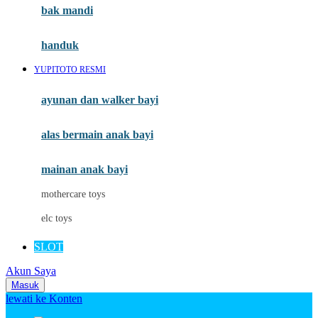
Moby
bak mandi
Momami
handuk
Mothercare
YUPITOTO RESMI
Mustela
ayunan dan walker bayi
My Buddy Tag
My K
alas bermain anak bayi
N
mainan anak bayi
Naif
mothercare toys
Nike
elc toys
Nordic Natural
SLOT
Nuby
Akun Saya
Nuna
Masuk
lewati ke Konten
O