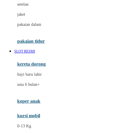
Dae Organics
setelan
Docare
jaket
Doona
pakaian dalam
Down To Earth
Drew
pakaian tidur
Dr. Brown's
SLOT RESMI
E
kereta dorong
ELC
bayi baru lahir
Ergobaby
usia 6 bulan+
Expert Care
koper anak
Ezyroller
kursi mobil
F
0-13 Kg
Felt So Sweet