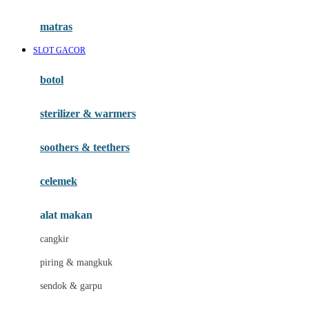
Happy Tummy
Hauck
matras
Havaianas
SLOT GACOR
Hegen
botol
Hot Wheels
sterilizer & warmers
Hybrid
soothers & teethers
I
Inlacta DHA
celemek
Interlac
alat makan
Ivenet
cangkir
J
piring & mangkuk
Jack N Jill
sendok & garpu
Joie