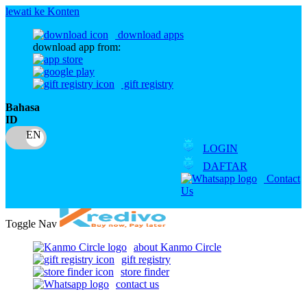
lewati ke Konten
download apps
download app from:
gift registry
Bahasa
ID
LOGIN
DAFTAR
Contact
Us
Toggle Nav
about Kanmo Circle
gift registry
store finder
contact us