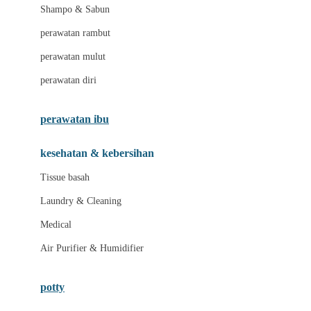
London Taxi
Shampo & Sabun
Love To Dream
perawatan rambut
perawatan mulut
M
perawatan diri
Magformers
Mama's Choice
perawatan ibu
Mamas&Papas
kesehatan & kebersihan
Mamaway
Tissue basah
Maxi Cosi
Laundry & Cleaning
Megabloks
Medical
Micro
Air Purifier & Humidifier
MiDeer
Mimi & Lula
potty
Mini Monkey