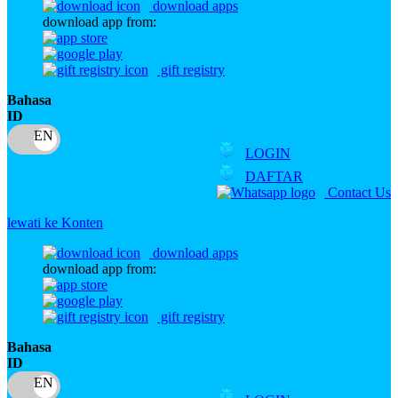
download apps
download app from:
Oh Ma Grain
Okiedog
gift registry
P
Bahasa
ID
Peachy
LOGIN
Phil & Ted's
DAFTAR
Philips Avent
Contact Us
Pigeon
lewati ke Konten
Playgro
download apps
download app from:
Poled Global
Ponycycle
gift registry
Puma
Bahasa
ID
Pureats