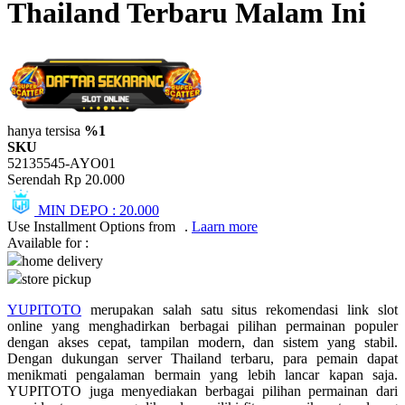
Squishmallows
Thailand Terbaru Malam Ini
Starbooks
Stick-O
Stokke
Sudocrem
hanya tersisa
%1
SKU
Sumimo
52135545-AYO01
Serendah
Rp 20.000
Sunnylife
MIN DEPO :
20.000
Sun-Staches
Use Installment Options from
.
Laarn more
Available for :
Swimava
home delivery
store pickup
T
YUPITOTO
merupakan salah satu situs rekomendasi link slot
Tommee Tippee
online yang menghadirkan berbagai pilihan permainan populer
dengan akses cepat, tampilan modern, dan sistem yang stabil.
Trunki
Dengan dukungan server Thailand terbaru, para pemain dapat
menikmati pengalaman bermain yang lebih lancar kapan saja.
Tutti Bambini
YUPITOTO juga menyediakan berbagai pilihan permainan dari