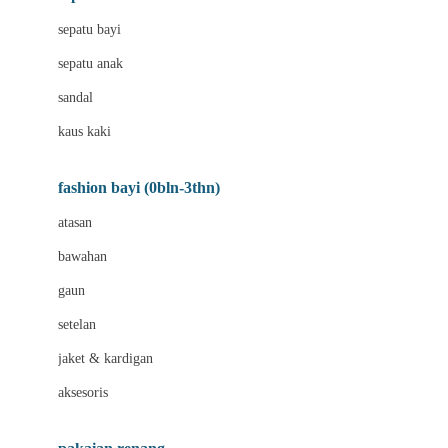
Bio Oil
sepatu bayi
Biolane
sepatu anak
Bite Fighters
sandal
Bizzi Growin
kaus kaki
Blackmores
fashion bayi (0bln-3thn)
Blooming Marvellous
atasan
Bonnels
bawahan
Bravado
gaun
Bruder
setelan
Brush Baby
jaket & kardigan
Buds Organics
aksesoris
Bugaboo
Buggygear