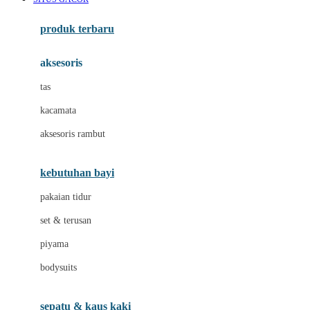
Azetabio
produk terbaru
B
aksesoris
Baabaasheepz
tas
Babiators
kacamata
Baby Dove
aksesoris rambut
Baby Jogger
Baby Rovega
kebutuhan bayi
Babybee
pakaian tidur
Banana Boat
set & terusan
Banz
piyama
Barbie
bodysuits
Beaba
Beauty Barn
sepatu & kaus kaki