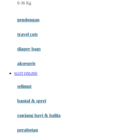
0-36 Kg
Fisher Price
Flipper
gendongan
Friends Of Sally
travel cots
G
diaper bags
Gb
Geko
aksesoris
Graco
SLOT ONLINE
Gund
selimut
H
bantal & sprei
Habbie
Haenim
ranjang bayi & balita
Happy Horse
perabotan