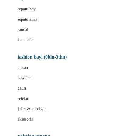
Bio Oil
sepatu bayi
Biolane
sepatu anak
Bite Fighters
sandal
Bizzi Growin
kaus kaki
Blackmores
fashion bayi (0bln-3thn)
Blooming Marvellous
atasan
Bonnels
bawahan
Bravado
gaun
Bruder
setelan
Brush Baby
jaket & kardigan
Buds Organics
aksesoris
Bugaboo
Buggygear