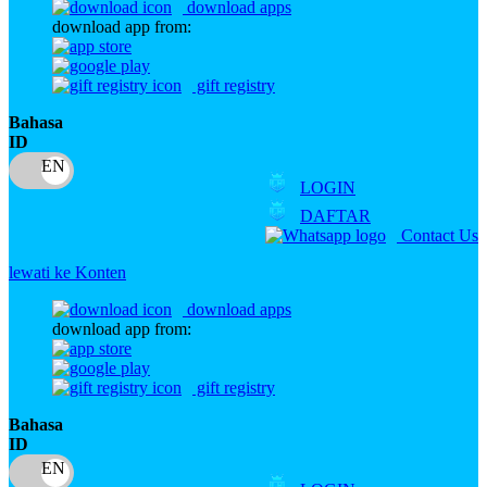
download apps
download app from:
Oh Ma Grain
Okiedog
gift registry
P
Bahasa
ID
Peachy
LOGIN
Phil & Ted's
DAFTAR
Philips Avent
Contact Us
Pigeon
lewati ke Konten
Playgro
download apps
download app from:
Poled Global
Ponycycle
gift registry
Puma
Bahasa
ID
Pureats