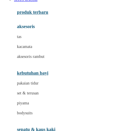
Azetabio
produk terbaru
B
aksesoris
Baabaasheepz
tas
Babiators
kacamata
Baby Dove
aksesoris rambut
Baby Jogger
Baby Rovega
kebutuhan bayi
Babybee
pakaian tidur
Banana Boat
set & terusan
Banz
piyama
Barbie
bodysuits
Beaba
Beauty Barn
sepatu & kaus kaki