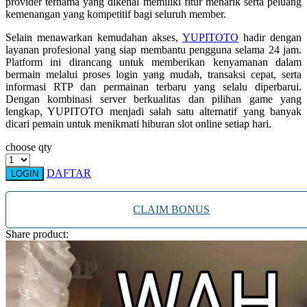
provider ternama yang dikenal memiliki fitur menarik serta peluang
Twistshake
kemenangan yang kompetitif bagi seluruh member.
TY Toys
Selain menawarkan kemudahan akses,
YUPITOTO
hadir dengan
layanan profesional yang siap membantu pengguna selama 24 jam.
U
Platform ini dirancang untuk memberikan kenyamanan dalam
bermain melalui proses login yang mudah, transaksi cepat, serta
informasi RTP dan permainan terbaru yang selalu diperbarui.
Dengan kombinasi server berkualitas dan pilihan game yang
lengkap, YUPITOTO menjadi salah satu alternatif yang banyak
V
dicari pemain untuk menikmati hiburan slot online setiap hari.
Veja
choose qty
Vitaflow
DAFTAR
LOGIN
Vtech
CLAIM BONUS
W
Share product:
Waterland
Wellness
X