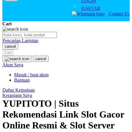
LOGIN
Q
DAFTAR
Contact Us
QV Baby
Cari
R
Real Shades
Pencarian Lanjutan
cancel
Red Castle
Cari
Ribbon Madness
cancel
Akun Saya
S
Masuk / buat akun
Bantuan
Sebamed
Daftar Keinginan
Silver Cross
Keranjang Saya
YUPITOTO | Situs
Simply Idea
Rekomendasi Link Slot Gacor
Skip Hop
Online Resmi & Slot Server
Spectra