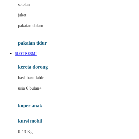
Dae Organics
setelan
Docare
jaket
Doona
pakaian dalam
Down To Earth
Drew
pakaian tidur
Dr. Brown's
SLOT RESMI
E
kereta dorong
ELC
bayi baru lahir
Ergobaby
usia 6 bulan+
Expert Care
koper anak
Ezyroller
kursi mobil
F
0-13 Kg
Felt So Sweet