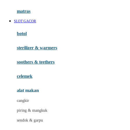
Happy Tummy
Hauck
matras
Havaianas
SLOT GACOR
Hegen
botol
Hot Wheels
sterilizer & warmers
Hybrid
soothers & teethers
I
Inlacta DHA
celemek
Interlac
alat makan
Ivenet
cangkir
J
piring & mangkuk
Jack N Jill
sendok & garpu
Joie