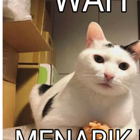
Xootz
Y
Yamatoya
Z
Zaxy
Zoggs
0-9
4Moms
59S