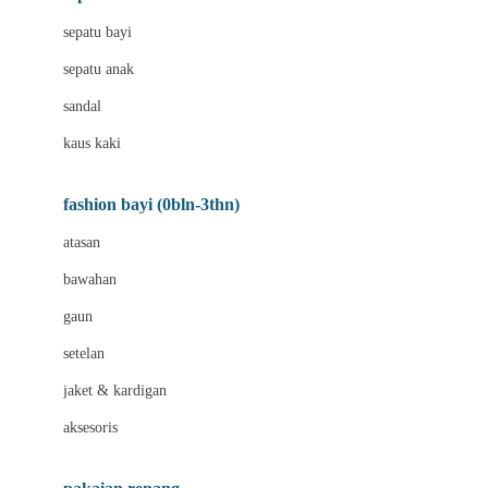
Bio Oil
sepatu bayi
Biolane
sepatu anak
Bite Fighters
sandal
Bizzi Growin
kaus kaki
Blackmores
fashion bayi (0bln-3thn)
Blooming Marvellous
atasan
Bonnels
bawahan
Bravado
gaun
Bruder
setelan
Brush Baby
jaket & kardigan
Buds Organics
aksesoris
Bugaboo
Buggygear