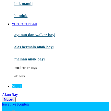
Moby
bak mandi
Momami
handuk
Mothercare
YUPITOTO RESMI
Mustela
ayunan dan walker bayi
My Buddy Tag
My K
alas bermain anak bayi
N
mainan anak bayi
Naif
mothercare toys
Nike
elc toys
Nordic Natural
SLOT
Nuby
Akun Saya
Nuna
Masuk
lewati ke Konten
O