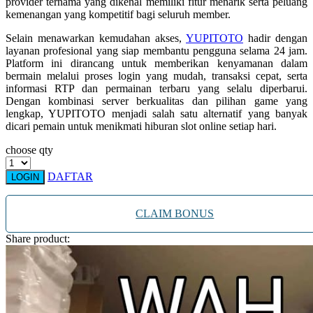
provider ternama yang dikenal memiliki fitur menarik serta peluang
Twistshake
kemenangan yang kompetitif bagi seluruh member.
TY Toys
Selain menawarkan kemudahan akses,
YUPITOTO
hadir dengan
layanan profesional yang siap membantu pengguna selama 24 jam.
U
Platform ini dirancang untuk memberikan kenyamanan dalam
bermain melalui proses login yang mudah, transaksi cepat, serta
informasi RTP dan permainan terbaru yang selalu diperbarui.
Dengan kombinasi server berkualitas dan pilihan game yang
lengkap, YUPITOTO menjadi salah satu alternatif yang banyak
V
dicari pemain untuk menikmati hiburan slot online setiap hari.
Veja
choose qty
Vitaflow
DAFTAR
LOGIN
Vtech
CLAIM BONUS
W
Share product:
Waterland
Wellness
X