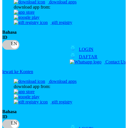
download apps
download app from:
Oh Ma Grain
Okiedog
gift registry
P
Bahasa
ID
Peachy
LOGIN
Phil & Ted's
DAFTAR
Philips Avent
Contact Us
Pigeon
lewati ke Konten
Playgro
download apps
download app from:
Poled Global
Ponycycle
gift registry
Puma
Bahasa
ID
Pureats