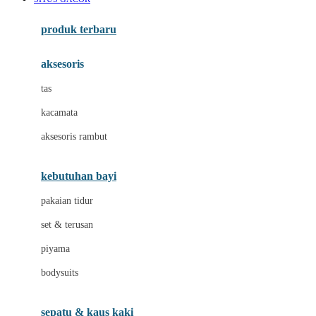
Azetabio
produk terbaru
B
aksesoris
Baabaasheepz
tas
Babiators
kacamata
Baby Dove
aksesoris rambut
Baby Jogger
Baby Rovega
kebutuhan bayi
Babybee
pakaian tidur
Banana Boat
set & terusan
Banz
piyama
Barbie
bodysuits
Beaba
Beauty Barn
sepatu & kaus kaki