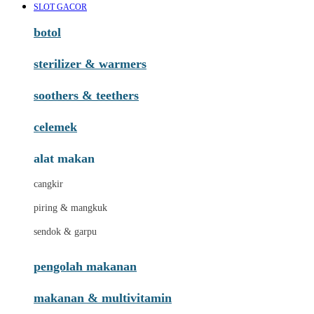
SLOT GACOR
botol
sterilizer & warmers
soothers & teethers
celemek
alat makan
cangkir
piring & mangkuk
sendok & garpu
pengolah makanan
makanan & multivitamin