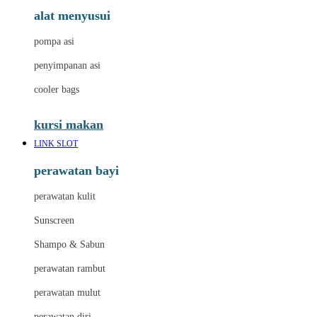
alat menyusui
pompa asi
penyimpanan asi
cooler bags
kursi makan
LINK SLOT
perawatan bayi
perawatan kulit
Sunscreen
Shampo & Sabun
perawatan rambut
perawatan mulut
perawatan diri