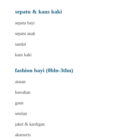
sepatu & kaus kaki
sepatu bayi
sepatu anak
sandal
kaus kaki
fashion bayi (0bln-3thn)
atasan
bawahan
gaun
setelan
jaket & kardigan
aksesoris