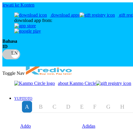
lewati ke Konten
download apps
gift reg
download app from:
Bahasa
ID
Toggle Nav
about Kanmo Circle
YUPITOTO
A
B
C
D
E
F
G
H
Addo
Adidas