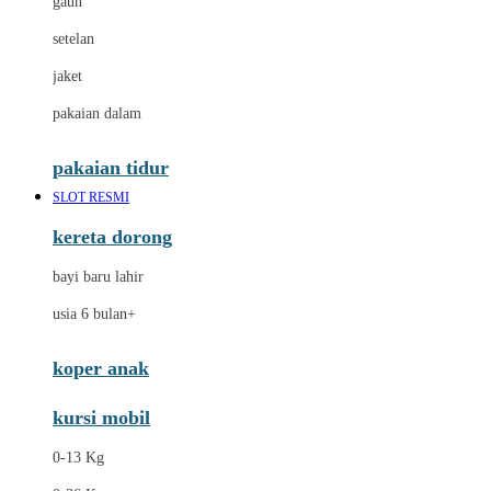
gaun
setelan
jaket
pakaian dalam
pakaian tidur
SLOT RESMI
kereta dorong
bayi baru lahir
usia 6 bulan+
koper anak
kursi mobil
0-13 Kg