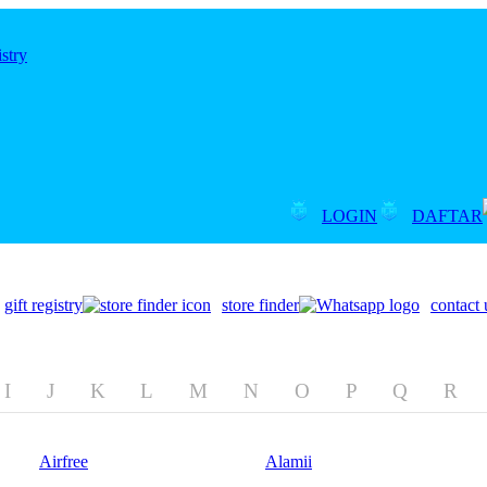
istry
LOGIN
DAFTAR
gift registry
store finder
contact 
I
J
K
L
M
N
O
P
Q
R
Airfree
Alamii