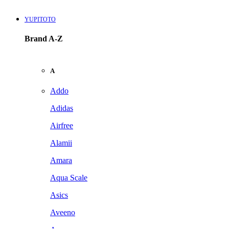
YUPITOTO
Brand A-Z
A
Addo
Adidas
Airfree
Alamii
Amara
Aqua Scale
Asics
Aveeno