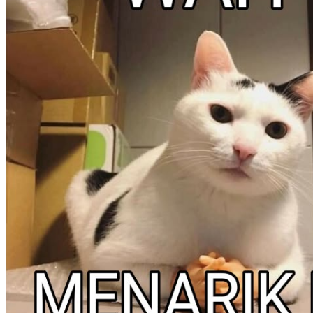
Xootz
Y
Yamatoya
Z
Zaxy
Zoggs
0-9
4Moms
59S