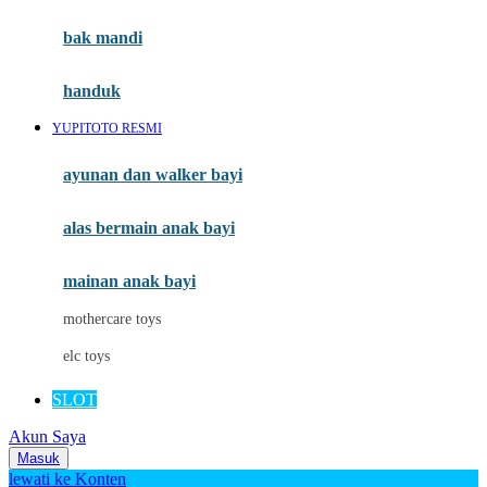
Moby
bak mandi
Momami
handuk
Mothercare
YUPITOTO RESMI
Mustela
ayunan dan walker bayi
My Buddy Tag
My K
alas bermain anak bayi
N
mainan anak bayi
Naif
mothercare toys
Nike
elc toys
Nordic Natural
SLOT
Nuby
Akun Saya
Nuna
Masuk
lewati ke Konten