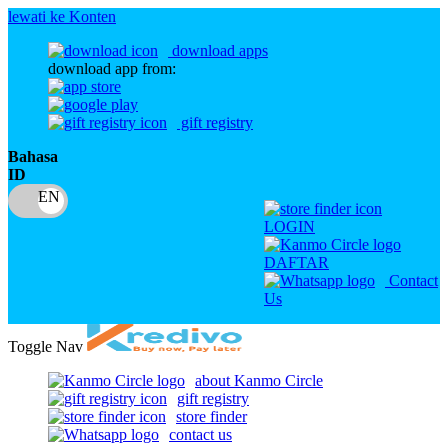
lewati ke Konten
download apps
download app from:
gift registry
Bahasa
ID
LOGIN
DAFTAR
Contact
Us
Toggle Nav
about Kanmo Circle
gift registry
store finder
contact us