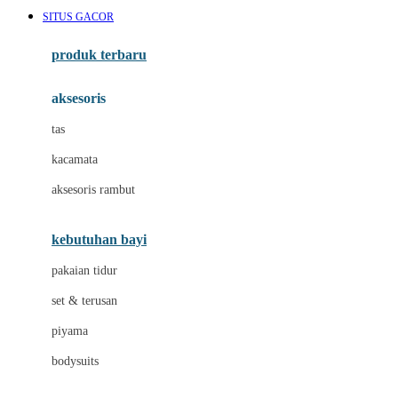
Awan
SITUS GACOR
Azetabio
produk terbaru
B
aksesoris
Baabaasheepz
tas
Babiators
kacamata
Baby Dove
aksesoris rambut
Baby Jogger
Baby Rovega
kebutuhan bayi
Babybee
pakaian tidur
Banana Boat
set & terusan
Banz
piyama
Barbie
bodysuits
Beaba