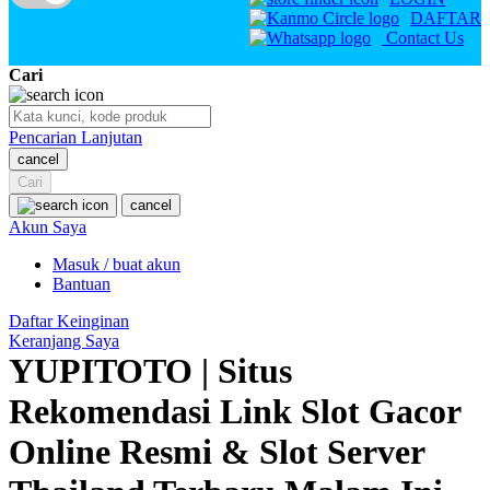
DAFTAR
Q
Contact Us
Cari
QV Baby
R
Pencarian Lanjutan
cancel
Real Shades
Cari
Red Castle
cancel
Akun Saya
Ribbon Madness
Masuk / buat akun
Bantuan
S
Daftar Keinginan
Sebamed
Keranjang Saya
YUPITOTO | Situs
Silver Cross
Rekomendasi Link Slot Gacor
Simply Idea
Skip Hop
Online Resmi & Slot Server
Spectra