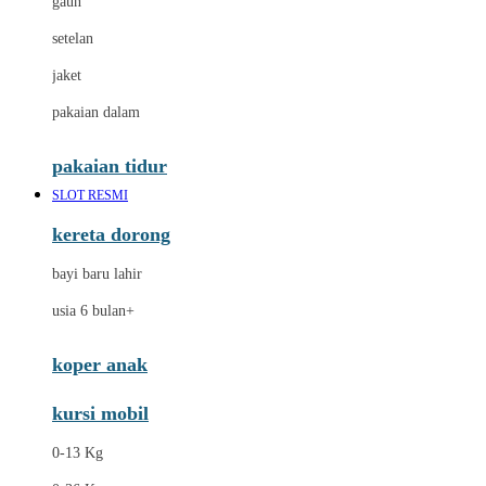
gaun
setelan
jaket
pakaian dalam
pakaian tidur
SLOT RESMI
kereta dorong
bayi baru lahir
usia 6 bulan+
koper anak
kursi mobil
0-13 Kg