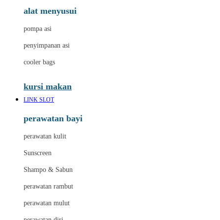
alat menyusui
pompa asi
penyimpanan asi
cooler bags
kursi makan
LINK SLOT
perawatan bayi
perawatan kulit
Sunscreen
Shampo & Sabun
perawatan rambut
perawatan mulut
perawatan diri