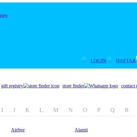
istry
LOGIN
DAFTAR
gift registry
store finder
contact 
I
J
K
L
M
N
O
P
Q
R
Airfree
Alamii