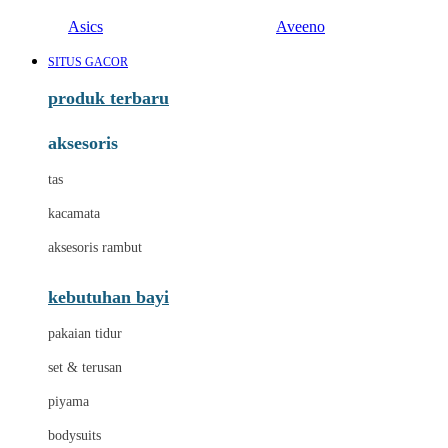
Asics
Aveeno
SITUS GACOR
produk terbaru
aksesoris
tas
kacamata
aksesoris rambut
kebutuhan bayi
pakaian tidur
set & terusan
piyama
bodysuits