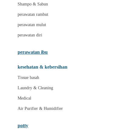
London Taxi
Shampo & Sabun
Love To Dream
perawatan rambut
perawatan mulut
M
perawatan diri
Magformers
Mama's Choice
perawatan ibu
Mamas&Papas
kesehatan & kebersihan
Mamaway
Tissue basah
Maxi Cosi
Laundry & Cleaning
Megabloks
Medical
Micro
Air Purifier & Humidifier
MiDeer
Mimi & Lula
potty
Mini Monkey