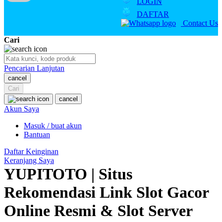
LOGIN
Q
DAFTAR
Contact Us
QV Baby
Cari
R
Real Shades
Pencarian Lanjutan
cancel
Red Castle
Cari
Ribbon Madness
cancel
Akun Saya
S
Masuk / buat akun
Bantuan
Sebamed
Daftar Keinginan
Silver Cross
Keranjang Saya
YUPITOTO | Situs
Simply Idea
Rekomendasi Link Slot Gacor
Skip Hop
Online Resmi & Slot Server
Spectra