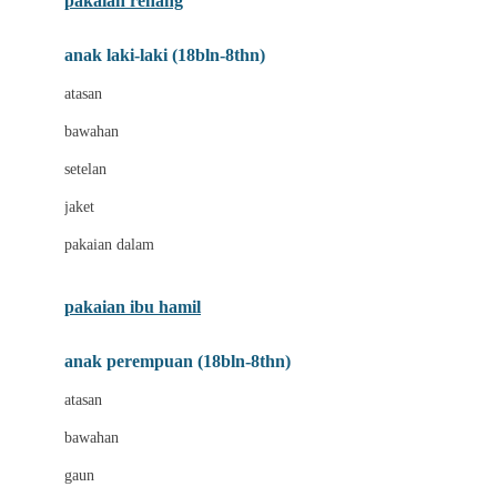
pakaian renang
Bumkins
anak laki-laki (18bln-8thn)
C
atasan
Cetaphil
bawahan
Chicco
setelan
Childlife
jaket
Clevamama
pakaian dalam
Cocolatte
Cottonseeds
pakaian ibu hamil
Cozy N Safe
anak perempuan (18bln-8thn)
Crane
atasan
Cybex
bawahan
D
gaun