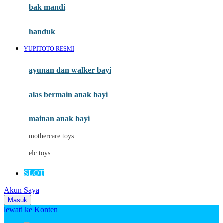
Moby
bak mandi
Momami
handuk
Mothercare
YUPITOTO RESMI
Mustela
ayunan dan walker bayi
My Buddy Tag
My K
alas bermain anak bayi
N
mainan anak bayi
Naif
mothercare toys
Nike
elc toys
Nordic Natural
SLOT
Nuby
Akun Saya
Nuna
Masuk
lewati ke Konten
O