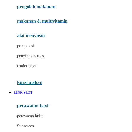
pengolah makanan
Joolz
Jujube
makanan & multivitamin
K
alat menyusui
Kiddycuts
pompa asi
Kumon
penyimpanan asi
L
cooler bags
Leapfrog
kursi makan
Leclerc
LINK SLOT
Lee Vierra
Lillebaby
perawatan bayi
Little Bird Told Me
perawatan kulit
Little Miss Janis
Sunscreen