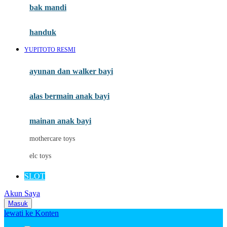
Moby
bak mandi
Momami
handuk
Mothercare
YUPITOTO RESMI
Mustela
ayunan dan walker bayi
My Buddy Tag
My K
alas bermain anak bayi
N
mainan anak bayi
Naif
mothercare toys
Nike
elc toys
Nordic Natural
SLOT
Nuby
Akun Saya
Nuna
Masuk
lewati ke Konten
O