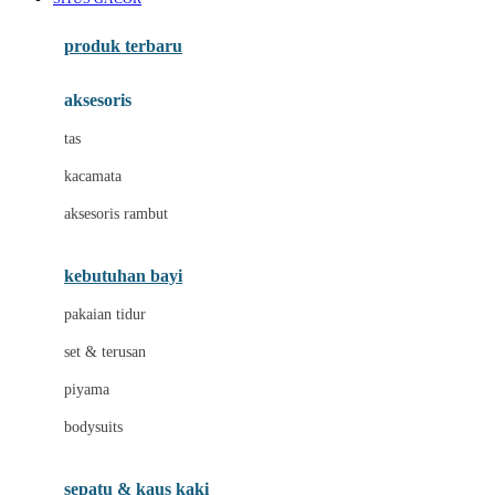
Azetabio
produk terbaru
B
aksesoris
Baabaasheepz
tas
Babiators
kacamata
Baby Dove
aksesoris rambut
Baby Jogger
Baby Rovega
kebutuhan bayi
Babybee
pakaian tidur
Banana Boat
set & terusan
Banz
piyama
Barbie
bodysuits
Beaba
Beauty Barn
sepatu & kaus kaki