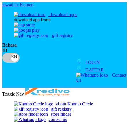
lewati ke Konten
download apps
download app from:
gift registry
Bahasa
ID
LOGIN
DAFTAR
Contact
Us
Toggle Nav
about Kanmo Circle
gift registry
store finder
contact us