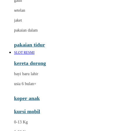
gaun
setelan
jaket
pakaian dalam
pakaian tidur
SLOT RESMI
kereta dorong
bayi baru lahir
usia 6 bulan+
koper anak
kursi mobil
0-13 Kg