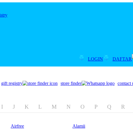
istry
LOGIN
DAFTAR
gift registry
store finder
contact 
I
J
K
L
M
N
O
P
Q
R
Airfree
Alamii