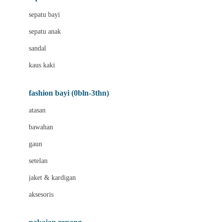
Bio Oil
sepatu bayi
Biolane
sepatu anak
Bite Fighters
sandal
Bizzi Growin
kaus kaki
Blackmores
fashion bayi (0bln-3thn)
Blooming Marvellous
atasan
Bonnels
bawahan
Bravado
gaun
Bruder
setelan
Brush Baby
jaket & kardigan
Buds Organics
aksesoris
Bugaboo
Buggygear