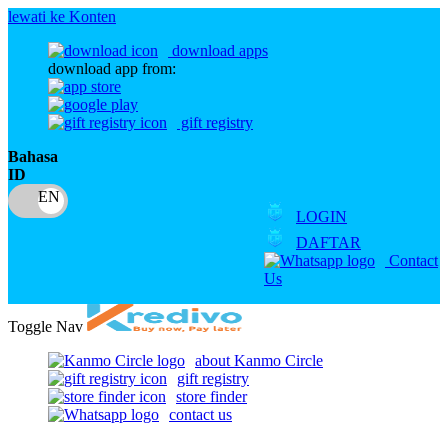
lewati ke Konten
download apps
download app from:
gift registry
Bahasa
ID
LOGIN
DAFTAR
Contact
Us
Toggle Nav
about Kanmo Circle
gift registry
store finder
contact us