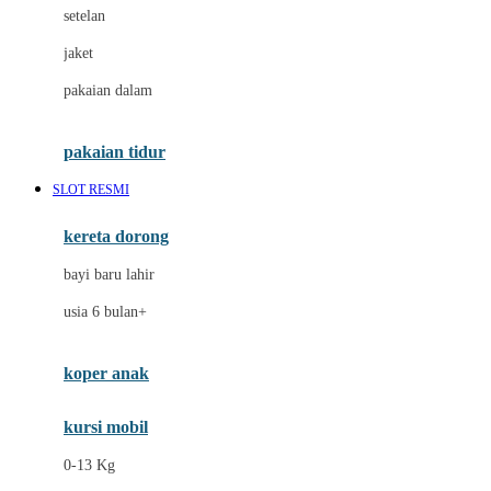
Dae Organics
setelan
Docare
jaket
Doona
pakaian dalam
Down To Earth
Drew
pakaian tidur
Dr. Brown's
SLOT RESMI
E
kereta dorong
ELC
bayi baru lahir
Ergobaby
usia 6 bulan+
Expert Care
koper anak
Ezyroller
kursi mobil
F
0-13 Kg
Felt So Sweet