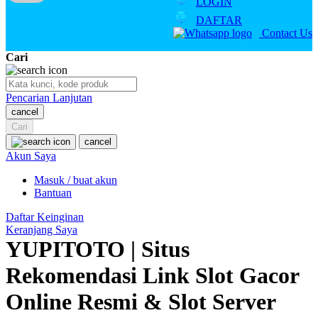
LOGIN
Q
DAFTAR
Contact Us
QV Baby
Cari
R
Real Shades
Pencarian Lanjutan
cancel
Red Castle
Cari
Ribbon Madness
cancel
Akun Saya
S
Masuk / buat akun
Bantuan
Sebamed
Daftar Keinginan
Silver Cross
Keranjang Saya
YUPITOTO | Situs
Simply Idea
Rekomendasi Link Slot Gacor
Skip Hop
Online Resmi & Slot Server
Spectra