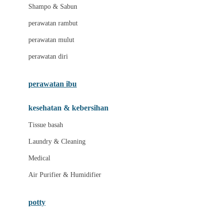
London Taxi
Shampo & Sabun
Love To Dream
perawatan rambut
perawatan mulut
M
perawatan diri
Magformers
Mama's Choice
perawatan ibu
Mamas&Papas
kesehatan & kebersihan
Mamaway
Tissue basah
Maxi Cosi
Laundry & Cleaning
Megabloks
Medical
Micro
Air Purifier & Humidifier
MiDeer
Mimi & Lula
potty
Mini Monkey