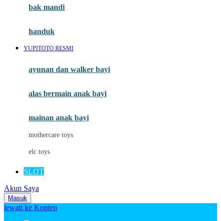
Moby
bak mandi
Momami
handuk
Mothercare
YUPITOTO RESMI
Mustela
ayunan dan walker bayi
My Buddy Tag
My K
alas bermain anak bayi
N
mainan anak bayi
Naif
mothercare toys
Nike
elc toys
Nordic Natural
SLOT
Nuby
Akun Saya
Nuna
Masuk
lewati ke Konten
O