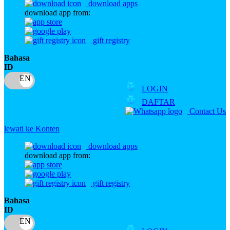
download apps
download app from:
Oh Ma Grain
Okiedog
gift registry
P
Bahasa
ID
Peachy
LOGIN
Phil & Ted's
DAFTAR
Philips Avent
Contact Us
Pigeon
lewati ke Konten
Playgro
download apps
download app from:
Poled Global
Ponycycle
gift registry
Puma
Bahasa
ID
Pureats