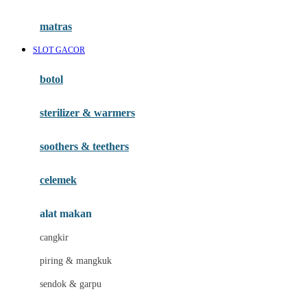
Happy Tummy
Hauck
matras
Havaianas
SLOT GACOR
Hegen
botol
Hot Wheels
sterilizer & warmers
Hybrid
soothers & teethers
I
Inlacta DHA
celemek
Interlac
alat makan
Ivenet
cangkir
J
piring & mangkuk
Jack N Jill
sendok & garpu
Joie