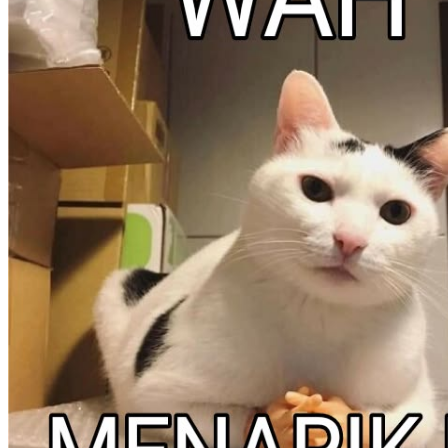
Xootz
Y
Yamatoya
Z
Zaxy
Zoggs
0-9
4Moms
59S