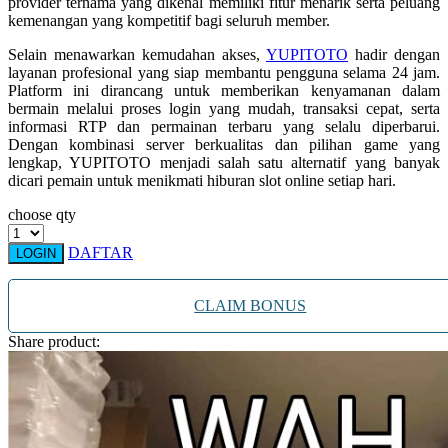
provider ternama yang dikenal memiliki fitur menarik serta peluang
Twistshake
kemenangan yang kompetitif bagi seluruh member.
TY Toys
Selain menawarkan kemudahan akses,
YUPITOTO
hadir dengan
layanan profesional yang siap membantu pengguna selama 24 jam.
U
Platform ini dirancang untuk memberikan kenyamanan dalam
bermain melalui proses login yang mudah, transaksi cepat, serta
informasi RTP dan permainan terbaru yang selalu diperbarui.
Dengan kombinasi server berkualitas dan pilihan game yang
lengkap, YUPITOTO menjadi salah satu alternatif yang banyak
V
dicari pemain untuk menikmati hiburan slot online setiap hari.
Veja
choose qty
Vitaflow
DAFTAR
LOGIN
Vtech
CLAIM BONUS
W
Share product:
Waterland
Wellness
X