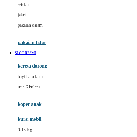
Dae Organics
setelan
Docare
jaket
Doona
pakaian dalam
Down To Earth
Drew
pakaian tidur
Dr. Brown's
SLOT RESMI
E
kereta dorong
ELC
bayi baru lahir
Ergobaby
usia 6 bulan+
Expert Care
koper anak
Ezyroller
kursi mobil
F
0-13 Kg
Felt So Sweet