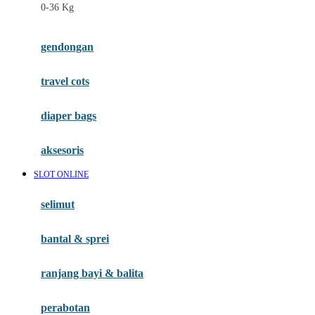
0-36 Kg
Fisher Price
Flipper
gendongan
Friends Of Sally
travel cots
G
diaper bags
Gb
Geko
aksesoris
Graco
SLOT ONLINE
Gund
selimut
H
bantal & sprei
Habbie
Haenim
ranjang bayi & balita
Happy Horse
perabotan