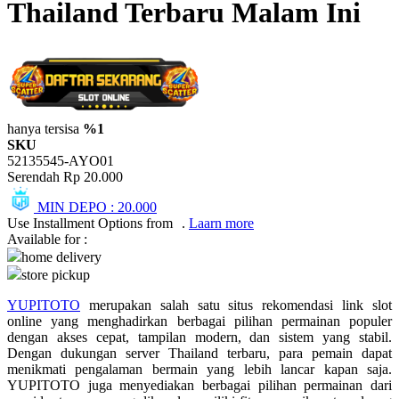
Squishmallows
Thailand Terbaru Malam Ini
Starbooks
Stick-O
Stokke
Sudocrem
hanya tersisa
%1
SKU
Sumimo
52135545-AYO01
Serendah
Rp 20.000
Sunnylife
MIN DEPO :
20.000
Sun-Staches
Use Installment Options from
.
Laarn more
Available for :
Swimava
home delivery
store pickup
T
YUPITOTO
merupakan salah satu situs rekomendasi link slot
Tommee Tippee
online yang menghadirkan berbagai pilihan permainan populer
dengan akses cepat, tampilan modern, dan sistem yang stabil.
Trunki
Dengan dukungan server Thailand terbaru, para pemain dapat
menikmati pengalaman bermain yang lebih lancar kapan saja.
Tutti Bambini
YUPITOTO juga menyediakan berbagai pilihan permainan dari