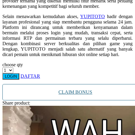
provider ternama yang dikenal memiliki fitur menarik serta peluang
Twistshake
kemenangan yang kompetitif bagi seluruh member.
TY Toys
Selain menawarkan kemudahan akses,
YUPITOTO
hadir dengan
layanan profesional yang siap membantu pengguna selama 24 jam.
U
Platform ini dirancang untuk memberikan kenyamanan dalam
bermain melalui proses login yang mudah, transaksi cepat, serta
informasi RTP dan permainan terbaru yang selalu diperbarui.
Dengan kombinasi server berkualitas dan pilihan game yang
lengkap, YUPITOTO menjadi salah satu alternatif yang banyak
V
dicari pemain untuk menikmati hiburan slot online setiap hari.
Veja
choose qty
Vitaflow
DAFTAR
LOGIN
Vtech
CLAIM BONUS
W
Share product:
Waterland
Wellness
X