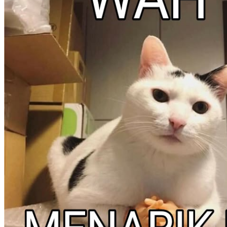
Xootz
Y
Yamatoya
Z
Zaxy
Zoggs
0-9
4Moms
59S