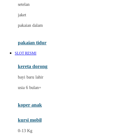
Dae Organics
setelan
Docare
jaket
Doona
pakaian dalam
Down To Earth
Drew
pakaian tidur
Dr. Brown's
SLOT RESMI
E
kereta dorong
ELC
bayi baru lahir
Ergobaby
usia 6 bulan+
Expert Care
koper anak
Ezyroller
kursi mobil
F
0-13 Kg
Felt So Sweet