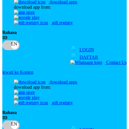
download apps
download app from:
Oh Ma Grain
Okiedog
gift registry
P
Bahasa
ID
Peachy
LOGIN
Phil & Ted's
DAFTAR
Philips Avent
Contact Us
Pigeon
lewati ke Konten
Playgro
download apps
download app from:
Poled Global
Ponycycle
gift registry
Puma
Bahasa
ID
Pureats