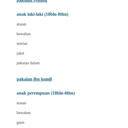
pakaian renang
Bumkins
anak laki-laki (18bln-8thn)
C
atasan
Cetaphil
bawahan
Chicco
setelan
Childlife
jaket
Clevamama
pakaian dalam
Cocolatte
Cottonseeds
pakaian ibu hamil
Cozy N Safe
anak perempuan (18bln-8thn)
Crane
atasan
Cybex
bawahan
D
gaun