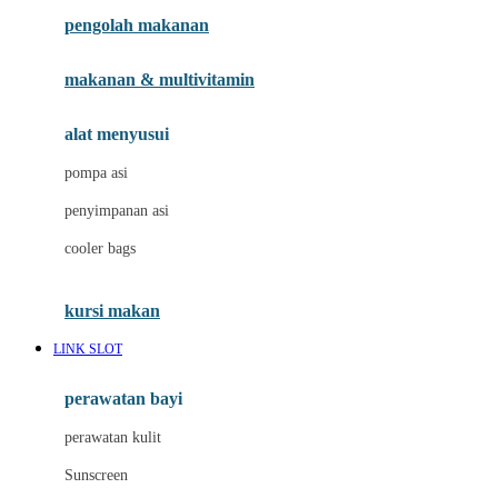
pengolah makanan
Joolz
Jujube
makanan & multivitamin
K
alat menyusui
Kiddycuts
pompa asi
Kumon
penyimpanan asi
L
cooler bags
Leapfrog
kursi makan
Leclerc
LINK SLOT
Lee Vierra
Lillebaby
perawatan bayi
Little Bird Told Me
perawatan kulit
Little Miss Janis
Sunscreen