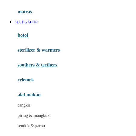
Happy Tummy
Hauck
matras
Havaianas
SLOT GACOR
Hegen
botol
Hot Wheels
sterilizer & warmers
Hybrid
soothers & teethers
I
Inlacta DHA
celemek
Interlac
alat makan
Ivenet
cangkir
J
piring & mangkuk
Jack N Jill
sendok & garpu
Joie